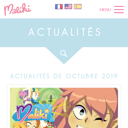
MENU
A
C
T
U
A
L
I
T
É
S
ACTUALITÉS DE OCTUBRE 2019