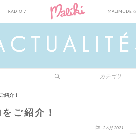
RADIO ♪
MALIMODE 
A
C
T
U
A
L
I
T
É
カテゴリ
ご紹介！
物をご紹介！
2 6月 2021