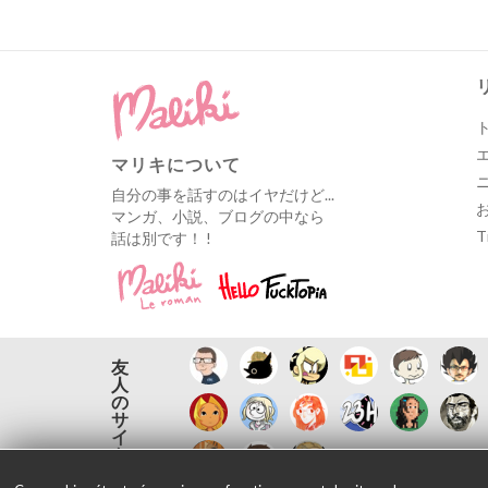
マリキについて
自分の事を話すのはイヤだけど...
マンガ、小説、ブログの中なら
T
話は別です！ !
友
人
の
サ
イ
ト