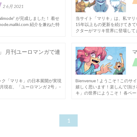
2 6月 2021
当サイト「マリキ」は、私マリ
mode” が完成しました！ 着せ
15年以上もの更新を続けてき
e.maliki.com 紹介を兼ねた特
クターがマリキ世界に登場してき
」 月刊ユーロマンガで連
マ
1
Bienvenue ! ようこそ 
ック「マリキ」の日本展開が実現
嬉しく思います！楽しんで頂け
4月現在、「ユーロマンガ 2号」–
キ」の世界にようこそ！ 各ページ
1