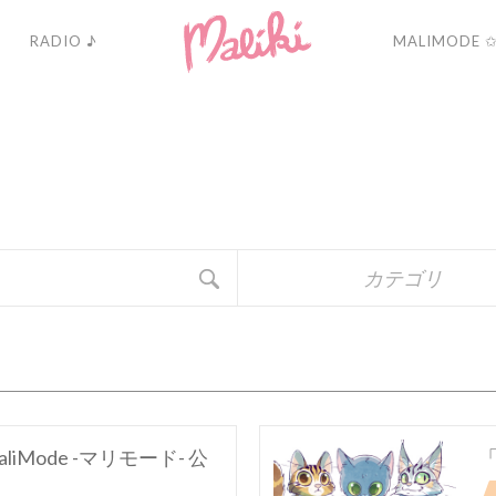
RADIO ♪
MALIMODE 
A
C
T
U
A
L
I
T
É
カテゴリ
iMode -マリモード- 公