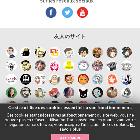
Sur les réseaux sociaux
友人のサイト
Ce site utilise des cookies essentiels à son fonctionnement.
Ces cookies étant nécessaires au fonctionnement du site web, vous ne
pouvez pas en refuser l'utilisation. Par conséquent, en poursuivant votre
navigation sur ce site web, vous acceptez l'utilisation de ces cookies.
En
savoir plus
J'AI COMPRIS
Français
English
Español
日本語
|
法的通知
- © Maliki, 2005-2026