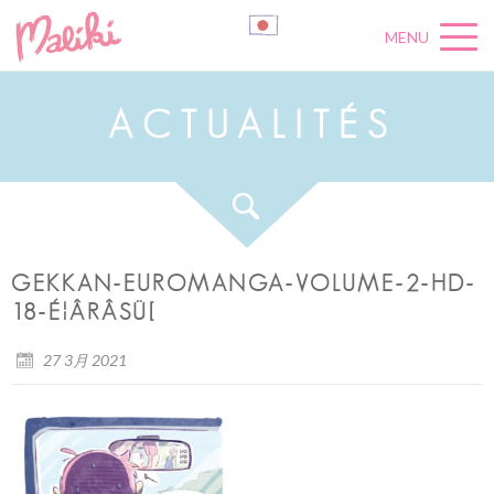
MENU
A
C
T
U
A
L
I
T
É
S
GEKKAN-EUROMANGA-VOLUME-2-HD-
18-É¦ÂRÂSÜ[
27 3月 2021