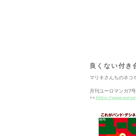
良くない付き
マリキさんちのネコ
月刊ユーロマンガ7
>>
https://www.eurom