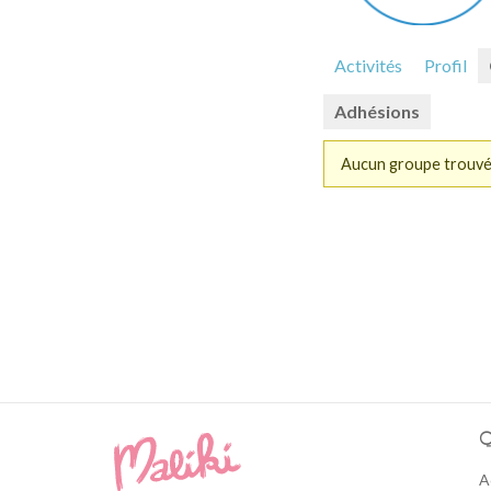
Activités
Profil
Adhésions
Aucun groupe trouv
Groupes
du
membre
Q
A