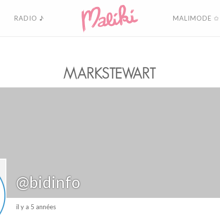
RADIO ♪
MALIMODE ✩
MARKSTEWART
@bidinfo
il y a 5 années