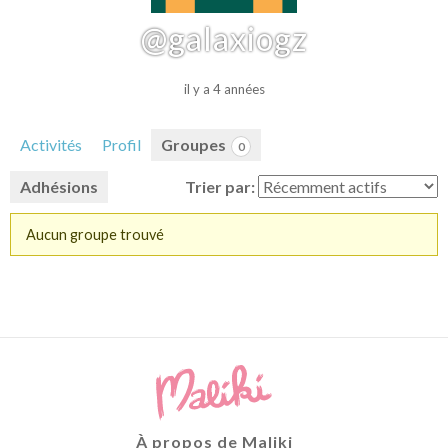
@galaxiogz
il y a 4 années
Activités
Profil
Groupes
0
Adhésions
Trier par:
Aucun groupe trouvé
Groupes
du
membre
À propos de Maliki