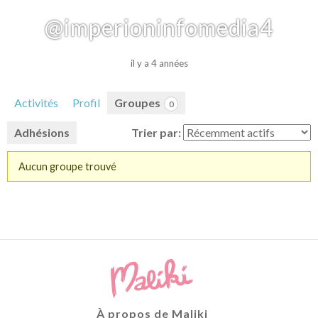
@imperioninfomedia4
il y a 4 années
Activités
Profil
Groupes
0
Adhésions
Trier par:
Aucun groupe trouvé
Groupes
du
membre
À propos de Maliki