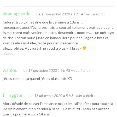
ninielagrande
Le
15 novembre 2020
à
19 h 47 min
, a écrit :
j’adore! trop ça!! et dire que la dernière à 13ans….
j’encourage aussi l’écharpe, mais la courte! tellement pratique quand
ils marchent mais veulent monter, descendre, monter…… un métrage
de tissu coton noué juste en bandoulière pour soulager le bras et
Zou! fasile a installer, facile pour en descendre
allez profitez, Ado juré il ne voudra plus » à bras »
bisous
wahiou
Le
17 novembre 2020
à
9 h 43 min
, a écrit :
j’étais comme ça quand j’étais plus petit XD
Ellinggton
Le
16 décembre 2020
à
5 h 34 min
, a écrit :
Alors désolé de casser l’ambiance mais : les câlins c’est pour toute la
vie visiblement. Mon dernier a 8ans… il est lourd… Mais pas autant
que ma première qui a 14 ans…