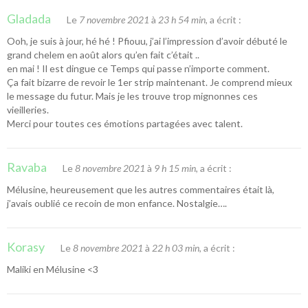
Gladada
Le
7 novembre 2021
à
23 h 54 min
, a écrit :
Ooh, je suis à jour, hé hé ! Pfiouu, j’ai l’impression d’avoir débuté le
grand chelem en août alors qu’en fait c’était ..
en mai ! Il est dingue ce Temps qui passe n’importe comment.
Ça fait bizarre de revoir le 1er strip maintenant. Je comprend mieux
le message du futur. Mais je les trouve trop mignonnes ces
vieilleries.
Merci pour toutes ces émotions partagées avec talent.
Ravaba
Le
8 novembre 2021
à
9 h 15 min
, a écrit :
Mélusine, heureusement que les autres commentaires était là,
j’avais oublié ce recoin de mon enfance. Nostalgie….
Korasy
Le
8 novembre 2021
à
22 h 03 min
, a écrit :
Maliki en Mélusine <3