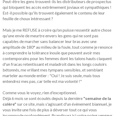
Peut-être les gens trouvent-ils les distributeurs de prospectus
qui bloquent les accès extrêmement joviaux et sympathiques !
Est-il possible qu'ils trouvent également le contenu de leur
feuille de choux intéressant ?
Mais je me REFUSE à croire qu'on puisse ressentir autre chose
qu'une envie de meurtre envers les gens qui ne sont pas
capables de marcher sans balancer leur bras avec une
amplitude de 180° au milieu de la foule, tout comme je renonce
à comprendre la tolérance inouïe que peuvent avoir mes
contemporains pour les femmes dont les talons hauts claquent
d'un fracas retentissant et maladroit dans les longs couloirs
bétonnés, me vrillant mes tympans sensibles, et semblant
marteler au monde entier : "Oui ! Je suis seule, mais tous
entendrez mes pas, car telle est ma volonté !"
Comme vous le voyez, rien d'exceptionnel.
Déjà 6 mois se sont écoulés depuis la dernière
"semaine de la
colère"
sur ce site, mais s'agissant d'un évènement biannuel, je
vous invite une fois de plus à déverser tout ce qui vous
incommode profondément. Brandissez ici votre poing vengeur