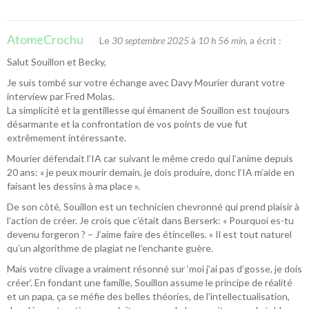
AtomeCrochu
Le
30 septembre 2025
à
10 h 56 min
, a écrit :
Salut Souillon et Becky,
Je suis tombé sur votre échange avec Davy Mourier durant votre
interview par Fred Molas.
La simplicité et la gentillesse qui émanent de Souillon est toujours
désarmante et la confrontation de vos points de vue fut
extrêmement intéressante.
Mourier défendait l’IA car suivant le même credo qui l’anime depuis
20 ans: « je peux mourir demain, je dois produire, donc l’IA m’aide en
faisant les dessins à ma place ».
De son côté, Souillon est un technicien chevronné qui prend plaisir à
l’action de créer. Je crois que c’était dans Berserk: « Pourquoi es-tu
devenu forgeron ? – J’aime faire des étincelles. » Il est tout naturel
qu’un algorithme de plagiat ne l’enchante guère.
Mais votre clivage a vraiment résonné sur ‘moi j’ai pas d’gosse, je dois
créer’. En fondant une famille, Souillon assume le principe de réalité
et un papa, ça se méfie des belles théories, de l’intellectualisation,