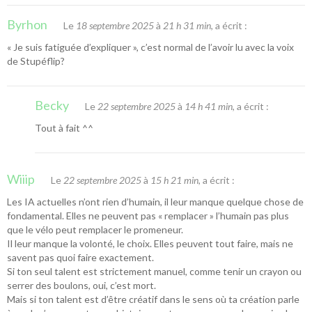
Byrhon
Le
18 septembre 2025
à
21 h 31 min
, a écrit :
« Je suis fatiguée d’expliquer », c’est normal de l’avoir lu avec la voix
de Stupéflip?
Becky
Le
22 septembre 2025
à
14 h 41 min
, a écrit :
Tout à fait ^^
Wiiip
Le
22 septembre 2025
à
15 h 21 min
, a écrit :
Les IA actuelles n’ont rien d’humain, il leur manque quelque chose de
fondamental. Elles ne peuvent pas « remplacer » l’humain pas plus
que le vélo peut remplacer le promeneur.
Il leur manque la volonté, le choix. Elles peuvent tout faire, mais ne
savent pas quoi faire exactement.
Si ton seul talent est strictement manuel, comme tenir un crayon ou
serrer des boulons, oui, c’est mort.
Mais si ton talent est d’être créatif dans le sens où ta création parle