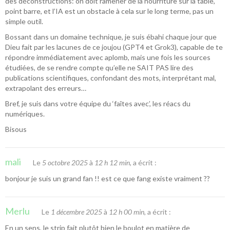
des déconstructions: on doit ramener de la nourriture sur la table,
point barre, et l’IA est un obstacle à cela sur le long terme, pas un
simple outil.
Bossant dans un domaine technique, je suis ébahi chaque jour que
Dieu fait par les lacunes de ce joujou (GPT4 et Grok3), capable de te
répondre immédiatement avec aplomb, mais une fois les sources
étudiées, de se rendre compte qu’elle ne SAIT PAS lire des
publications scientifiques, confondant des mots, interprétant mal,
extrapolant des erreurs…
Bref, je suis dans votre équipe du ‘faîtes avec’, les réacs du
numériques.
Bisous
mali
Le
5 octobre 2025
à
12 h 12 min
, a écrit :
bonjour je suis un grand fan !! est ce que fang existe vraiment ??
Merlu
Le
1 décembre 2025
à
12 h 00 min
, a écrit :
En un sens, le strip fait plutôt bien le boulot en matière de