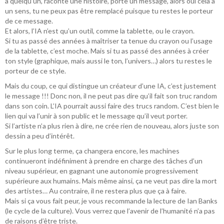
à quelqu’un, raconte une histoire, porte un message, alors oui cela a
un sens, tu ne peux pas être remplacé puisque tu restes le porteur
de ce message.
Et alors, l’IA n’est qu’un outil, comme la tablette, ou le crayon.
Si tu as passé des années à maîtriser ta tenue du crayon ou l’usage
de la tablette, c’est moche. Mais si tu as passé des années à créer
ton style (graphique, mais aussi le ton, l’univers…) alors tu restes le
porteur de ce style.
Mais du coup, ce qui distingue un créateur d’une IA, c’est justement
le message !!! Donc non, il ne peut pas dire qu’il fait son truc random
dans son coin. L’IA pourrait aussi faire des trucs random. C’est bien le
lien qui va l’unir à son public et le message qu’il veut porter.
Si l’artiste n’a plus rien à dire, ne crée rien de nouveau, alors juste son
dessin a peu d’intérêt.
Sur le plus long terme, ça changera encore, les machines
continueront indéfiniment à prendre en charge des tâches d’un
niveau supérieur, en gagnant une autonomie progressivement
supérieure aux humains. Mais même ainsi, ça ne veut pas dire la mort
des artistes… Au contraire, il ne restera plus que ça à faire.
Mais si ça vous fait peur, je vous recommande la lecture de Ian Banks
(le cycle de la culture). Vous verrez que l’avenir de l’humanité n’a pas
de raisons d’être triste.