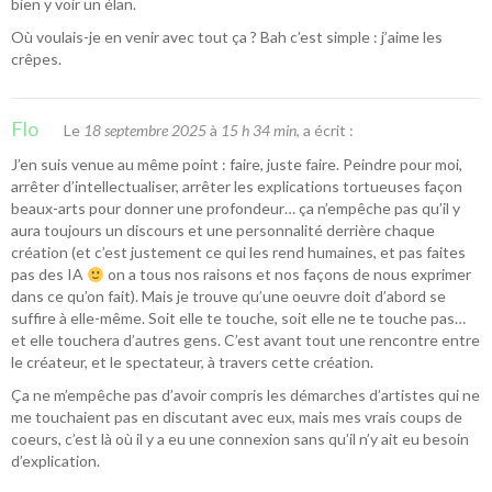
bien y voir un élan.
Où voulais-je en venir avec tout ça ? Bah c’est simple : j’aime les
crêpes.
Flo
Le
18 septembre 2025
à
15 h 34 min
, a écrit :
J’en suis venue au même point : faire, juste faire. Peindre pour moi,
arrêter d’intellectualiser, arrêter les explications tortueuses façon
beaux-arts pour donner une profondeur… ça n’empêche pas qu’il y
aura toujours un discours et une personnalité derrière chaque
création (et c’est justement ce qui les rend humaines, et pas faites
pas des IA
on a tous nos raisons et nos façons de nous exprimer
dans ce qu’on fait). Mais je trouve qu’une oeuvre doit d’abord se
suffire à elle-même. Soit elle te touche, soit elle ne te touche pas…
et elle touchera d’autres gens. C’est avant tout une rencontre entre
le créateur, et le spectateur, à travers cette création.
Ça ne m’empêche pas d’avoir compris les démarches d’artistes qui ne
me touchaient pas en discutant avec eux, mais mes vrais coups de
coeurs, c’est là où il y a eu une connexion sans qu’il n’y ait eu besoin
d’explication.