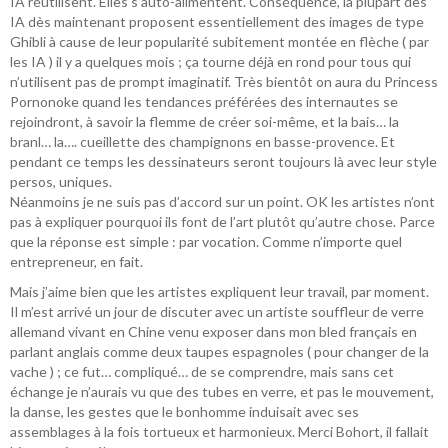
IA réutilisent. Elles s’auto-alimentent. Conséquence, la plupart des
IA dès maintenant proposent essentiellement des images de type
Ghibli à cause de leur popularité subitement montée en flèche ( par
les IA ) il y a quelques mois ; ça tourne déjà en rond pour tous qui
n’utilisent pas de prompt imaginatif. Très bientôt on aura du Princess
Pornonoke quand les tendances préférées des internautes se
rejoindront, à savoir la flemme de créer soi-même, et la bais… la
branl… la…. cueillette des champignons en basse-provence. Et
pendant ce temps les dessinateurs seront toujours là avec leur style
persos, uniques.
Néanmoins je ne suis pas d’accord sur un point. OK les artistes n’ont
pas à expliquer pourquoi ils font de l’art plutôt qu’autre chose. Parce
que la réponse est simple : par vocation. Comme n’importe quel
entrepreneur, en fait.
Mais j’aime bien que les artistes expliquent leur travail, par moment.
Il m’est arrivé un jour de discuter avec un artiste souffleur de verre
allemand vivant en Chine venu exposer dans mon bled français en
parlant anglais comme deux taupes espagnoles ( pour changer de la
vache ) ; ce fut… compliqué… de se comprendre, mais sans cet
échange je n’aurais vu que des tubes en verre, et pas le mouvement,
la danse, les gestes que le bonhomme induisait avec ses
assemblages à la fois tortueux et harmonieux. Merci Bohort, il fallait