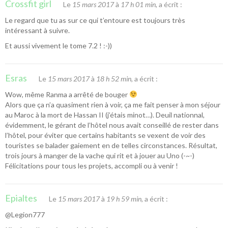
Crossfit girl
Le
15 mars 2017
à
17 h 01 min
, a écrit :
Le regard que tu as sur ce qui t’entoure est toujours très
intéressant à suivre.
Et aussi vivement le tome 7.2 ! :-))
Esras
Le
15 mars 2017
à
18 h 52 min
, a écrit :
Wow, même Ranma a arrêté de bouger
Alors que ça n’a quasiment rien à voir, ça me fait penser à mon séjour
au Maroc à la mort de Hassan II (j’étais minot…). Deuil nationnal,
évidemment, le gérant de l’hôtel nous avait conseillé de rester dans
l’hôtel, pour éviter que certains habitants se vexent de voir des
touristes se balader gaiement en de telles circonstances. Résultat,
trois jours à manger de la vache qui rit et à jouer au Uno (-~-)
Félicitations pour tous les projets, accompli ou à venir !
Epialtes
Le
15 mars 2017
à
19 h 59 min
, a écrit :
@Legion777