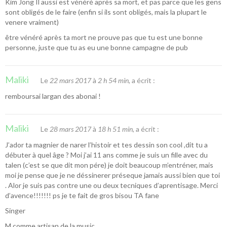
Kim Jong Il aussi est vénéré après sa mort, et pas parce que les gens
sont obligés de le faire (enfin si ils sont obligés, mais la plupart le
venere vraiment)
être vénéré après ta mort ne prouve pas que tu est une bonne
personne, juste que tu as eu une bonne campagne de pub
Maliki
Le
22 mars 2017
à
2 h 54 min
, a écrit :
remboursai largan des abonai !
Maliki
Le
28 mars 2017
à
18 h 51 min
, a écrit :
J’ador ta magnier de narer l’histoir et tes dessin son cool ,dit tu a
débuter à quel âge ? Moi j’ai 11 ans comme je suis un fille avec du
talen (c’est se que dit mon pére) je doit beaucoup m’entréner, mais
moi je pense que je ne déssinerer préseque jamais aussi bien que toi
. Alor je suis pas contre une ou deux tecniques d’aprentisage. Merci
d’avence!!!!!!! ps je te fait de gros bisou TA fane
Singer
M comme artisan de la music.