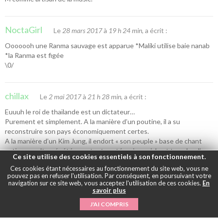
NoctaGirl
Le
28 mars 2017
à
19 h 24 min
, a écrit :
Ooooooh une Ranma sauvage est apparue *Maliki utilise baie nanab
*la Ranma est figée
\0/
chillax
Le
2 mai 2017
à
21 h 28 min
, a écrit :
Euuuh le roi de thaïlande est un dictateur…
Purement et simplement. A la manière d’un poutine, il a su
reconstruire son pays économiquement certes.
A la manière d’un Kim Jung, il endort « son peuple » base de chant
nationaux ultra répété pour toute catégorie sociale et tranche d’age
Ce site utilise des cookies essentiels à son fonctionnement.
en continu.
Ces cookies étant nécessaires au fonctionnement du site web, vous ne
Il a violé des centaines de femmes mais tout va bien. Il faut se
pouvez pas en refuser l'utilisation. Par conséquent, en poursuivant votre
remettre le personnage en question…
navigation sur ce site web, vous acceptez l'utilisation de ces cookies.
En
C’est avec son humanité reconnue qu’il a atteint sa fortune (un des
savoir plus
hommes les plus riches du monde).
J'AI COMPRIS
La Thailande n’est pas le théatre du traffic d’être humain pour rien…