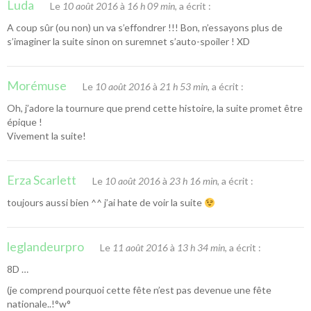
Luda
Le
10 août 2016
à
16 h 09 min
, a écrit :
A coup sûr (ou non) un va s’effondrer !!! Bon, n’essayons plus de
s’imaginer la suite sinon on suremnet s’auto-spoiler ! XD
Morémuse
Le
10 août 2016
à
21 h 53 min
, a écrit :
Oh, j’adore la tournure que prend cette histoire, la suite promet être
épique !
Vivement la suite!
Erza Scarlett
Le
10 août 2016
à
23 h 16 min
, a écrit :
toujours aussi bien ^^ j’ai hate de voir la suite
leglandeurpro
Le
11 août 2016
à
13 h 34 min
, a écrit :
8D …
(je comprend pourquoi cette fête n’est pas devenue une fête
nationale..!°w°