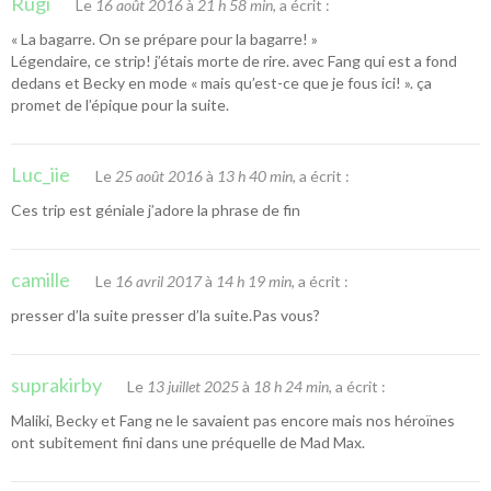
Rugi
Le
16 août 2016
à
21 h 58 min
, a écrit :
« La bagarre. On se prépare pour la bagarre! »
Légendaire, ce strip! j’étais morte de rire. avec Fang qui est a fond
dedans et Becky en mode « mais qu’est-ce que je fous ici! ». ça
promet de l’épique pour la suite.
Luc_iie
Le
25 août 2016
à
13 h 40 min
, a écrit :
Ces trip est géniale j’adore la phrase de fin
camille
Le
16 avril 2017
à
14 h 19 min
, a écrit :
presser d’la suite presser d’la suite.Pas vous?
suprakirby
Le
13 juillet 2025
à
18 h 24 min
, a écrit :
Maliki, Becky et Fang ne le savaient pas encore mais nos héroïnes
ont subitement fini dans une préquelle de Mad Max.