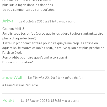
plus sur la façon dont les données
de vos commentaires sont traitées
.
Arkya
Le
6 octobre 2015
à
21 h 43 min
, a écrit :
Coucou Mali :3
Je relis tout tes strips (parce que je les adore toujours autant…voire
plus à chaque lecture!)
Juste un p’tit commentaire pour dire que j’aime trop les strips en
aquarelle. Je trouve ca moins brut, je trouve qu’on est plus proche de
l’artiste èwé.
J’en profite pour dire que j’admire ton travail.
Bonne continuation!
Snow Wolf
Le
7 janvier 2019
à
3 h 46 min
, a écrit :
#TeamMatelasParTerre
Poiskaï
Le
19 janvier 2023
à
15 h 56 min
, a écrit :