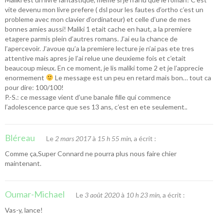
vite devenu mon livre prefere ( dsl pour les fautes d’ortho c’est un
probleme avec mon clavier d’ordinateur) et celle d’une de mes
bonnes amies aussi! Maliki 1 etait cache en haut, a la premiere
etagere parmis plein d’autres romans. J’ai eu la chance de
l’apercevoir. J’avoue qu’a la premiere lecture je n’ai pas ete tres
attentive mais apres je l’ai relue une deuxieme fois et c’etait
beaucoup mieux. En ce moment, je lis maliki tome 2 et je l’apprecie
enormement
Le message est un peu en retard mais bon… tout ca
pour dire: 100/100!
P.-S.: ce message vient d’une banale fille qui commence
l’adolescence parce que ses 13 ans, c’est en ete seulement..
Bléreau
Le
2 mars 2017
à
15 h 55 min
, a écrit :
Comme ça,Super Connard ne pourra plus nous faire chier
maintenant.
Oumar-Michael
Le
3 août 2020
à
10 h 23 min
, a écrit :
Vas-y, lance!