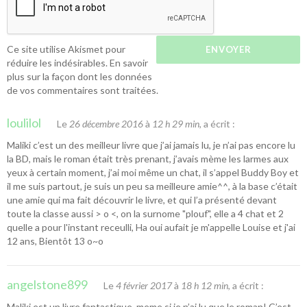
Ce site utilise Akismet pour
réduire les indésirables.
En savoir
plus sur la façon dont les données
de vos commentaires sont traitées
.
loulilol
Le
26 décembre 2016
à
12 h 29 min
, a écrit :
Maliki c’est un des meilleur livre que j’ai jamais lu, je n’ai pas encore lu
la BD, mais le roman était très prenant, j’avais mème les larmes aux
yeux à certain moment, j’ai moi même un chat, il s’appel Buddy Boy et
il me suis partout, je suis un peu sa meilleure amie^^, à la base c’était
une amie qui ma fait découvrir le livre, et qui l’a présenté devant
toute la classe aussi > o <, on la surnome "plouf", elle a 4 chat et 2
quelle a pour l'instant receulli, Ha oui aufait je m'appelle Louise et j'ai
12 ans, Bientôt 13 o~o
angelstone899
Le
4 février 2017
à
18 h 12 min
, a écrit :
Maliki est un livre fantastique, meme si je n’ai lu que le roman! C’est