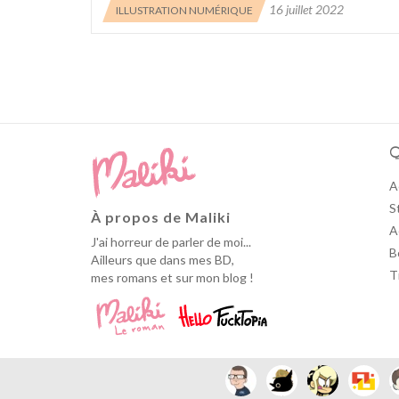
16 juillet 2022
ILLUSTRATION NUMÉRIQUE
Q
A
S
À propos de Maliki
A
J'ai horreur de parler de moi...
B
Ailleurs que dans mes BD,
T
mes romans et sur mon blog !