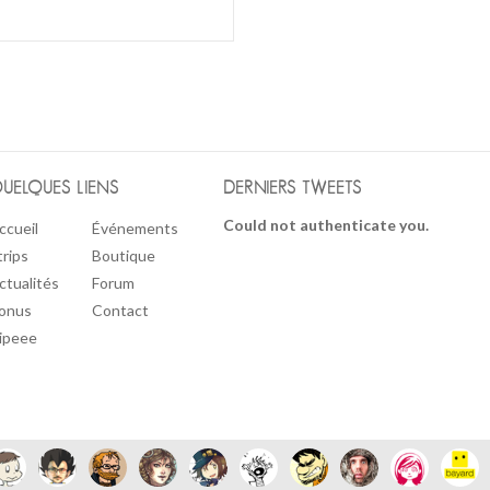
UELQUES LIENS
DERNIERS TWEETS
Could not authenticate you.
ccueil
Événements
trips
Boutique
ctualités
Forum
onus
Contact
ipeee