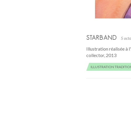
STARBAND
5 oct
Illustration réalisée 
collector, 2013
ILLUSTRATION TRADITI