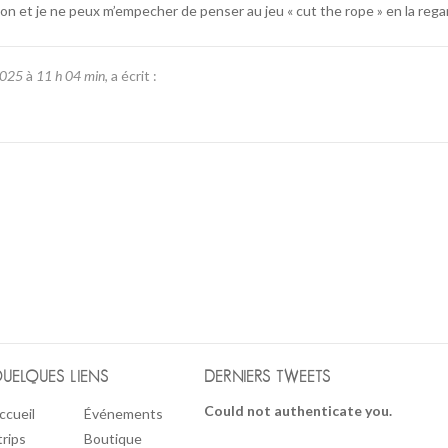
tion et je ne peux m’empecher de penser au jeu « cut the rope » en la reg
 2025
à
11 h 04 min
, a écrit :
UELQUES LIENS
DERNIERS TWEETS
Could not authenticate you.
ccueil
Événements
trips
Boutique