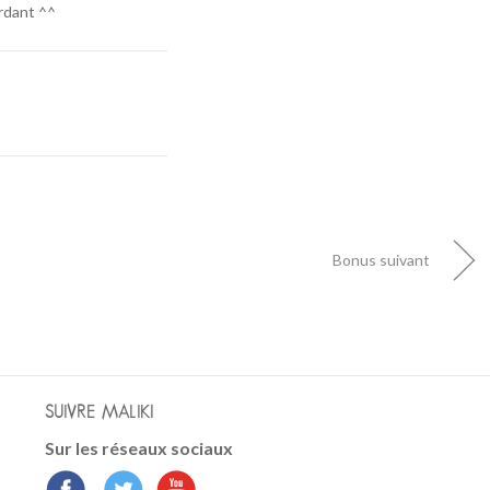
ardant ^^
Bonus
suivant
SUIVRE MALIKI
Sur les réseaux sociaux