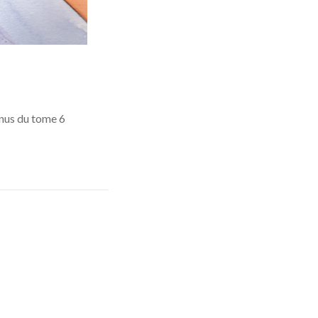
onus du tome 6