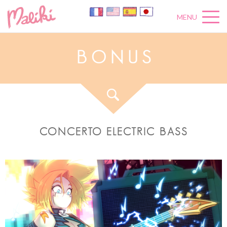
MENU
B
O
N
U
S
CONCERTO ELECTRIC BASS