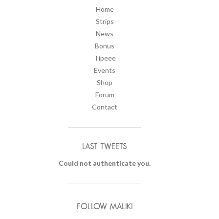
Home
Strips
News
Bonus
Tipeee
Events
Shop
Forum
Contact
LAST TWEETS
Could not authenticate you.
FOLLOW MALIKI