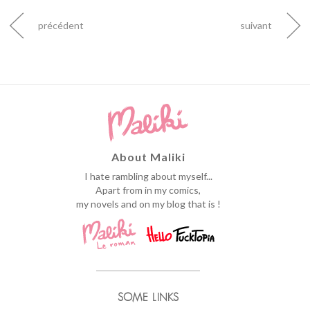
précédent
suivant
About Maliki
I hate rambling about myself...
Apart from in my comics,
my novels and on my blog that is !
SOME LINKS