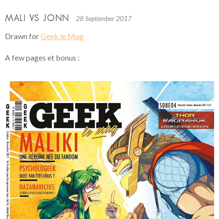
MALI VS JONN
28 September 2017
Drawn for
Geek le Mag
A few pages et bonus :