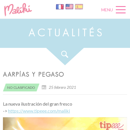
MENU
A
C
T
U
A
L
I
T
É
S
AARPÍAS Y PEGASO
25 febrero 2021
NO CLASIFICADO
La nueva ilustración del gran fresco
->
https://www.tipeee.com/maliki