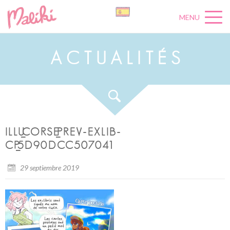
MENU
A
C
T
U
A
L
I
T
É
S
ILLU_CORSE_PREV-EXLIB-
CP_5D90DCC507041
29 septiembre 2019