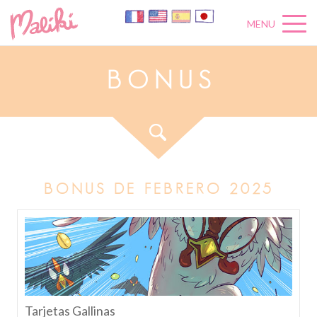
MENU
B
O
N
U
S
BONUS DE FEBRERO 2025
Tarjetas Gallinas