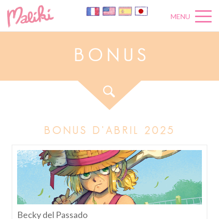
MENU
B
O
N
U
S
BONUS D'ABRIL 2025
Becky del Passado