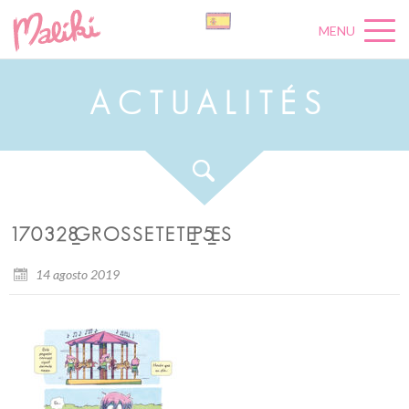
MENU
A
C
T
U
A
L
I
T
É
S
170328_GROSSETETE_P5_ES
14 agosto 2019