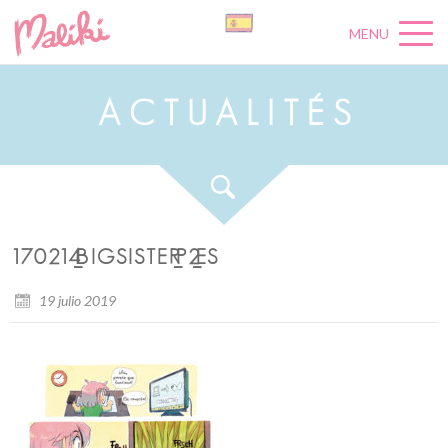
MENU
A
C
T
U
A
L
I
T
É
S
170214_BIGSISTER_P2_ES
19 julio 2019