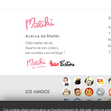
A
R
T
Acerca de Maliki
N
Odio hablar de mi...
B
Aparte de mis cómics,
T
mis novelas y en mi blog! !
LOS AMIGOS
Ces cookies étant nécessaires au fonctionnement du site web, vous ne pouvez