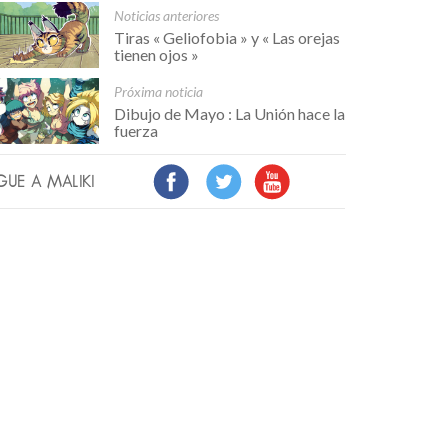
Noticias anteriores
Tiras « Geliofobia » y « Las orejas
tienen ojos »
Próxima noticia
Dibujo de Mayo : La Unión hace la
fuerza
GUE A MALIKI