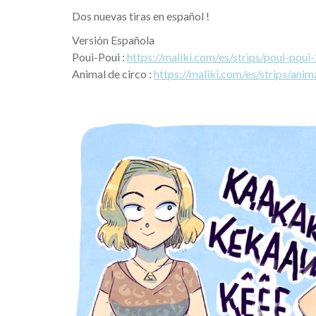
Dos nuevas tiras en español !
Versión Española
Poui-Poui :
https://maliki.com/es/strips/poui-poui
Animal de circo :
https://maliki.com/es/strips/anim