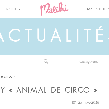
RADIO ♪
MALIMODE 
A
C
T
U
A
L
I
T
É
Catégories
de circo »
» Y « ANIMAL DE CIRCO »
25 mayo 2018