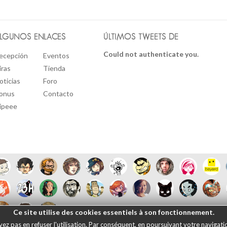
LGUNOS ENLACES
ÚLTIMOS TWEETS DE
Could not authenticate you.
ecepción
Eventos
iras
Tienda
oticias
Foro
onus
Contacto
ipeee
Ce site utilise des cookies essentiels à son fonctionnement.
 pas en refuser l'utilisation. Par conséquent, en poursuivant votre navigation