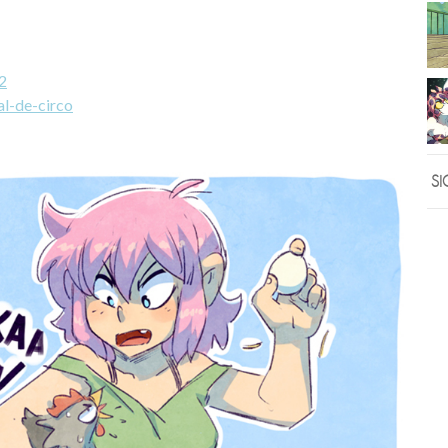
-2
al-de-circo
SI