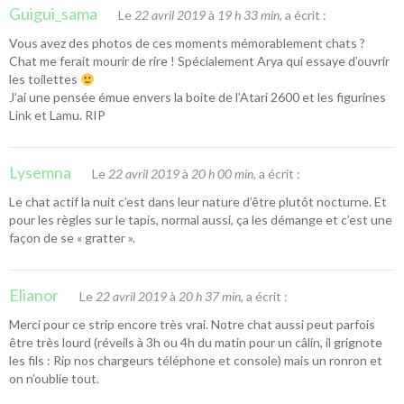
Guigui_sama
Le
22 avril 2019
à
19 h 33 min
, a écrit :
Vous avez des photos de ces moments mémorablement chats ?
Chat me ferait mourir de rire ! Spécialement Arya qui essaye d’ouvrir
les toilettes
J’ai une pensée émue envers la boite de l’Atari 2600 et les figurines
Link et Lamu. RIP
Lysemna
Le
22 avril 2019
à
20 h 00 min
, a écrit :
Le chat actif la nuit c’est dans leur nature d’être plutôt nocturne. Et
pour les règles sur le tapis, normal aussi, ça les démange et c’est une
façon de se « gratter ».
Elianor
Le
22 avril 2019
à
20 h 37 min
, a écrit :
Merci pour ce strip encore très vrai. Notre chat aussi peut parfois
être très lourd (réveils à 3h ou 4h du matin pour un câlin, il grignote
les fils : Rip nos chargeurs téléphone et console) mais un ronron et
on n’oublie tout.