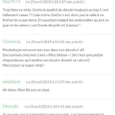
Norf974
Le
23 avril 2019
à
22 h 07 min
, a écrit :
Trop bien ce strip. Outre la qualité du dessin toujours au top C est
tellement caaaa !!! Leia notre chatte n est donc pas la salle à se
frotter le cu par terre. Et pourtant malgré les embrouilles qu est ce
que on les aimes c est boule de poils et d amour !
Chimeria
Le
24 avril 2019
à
0 h 05 min
, a écrit :
Mouhaha je retrouve ma coon dans tes dessins! xD
Son surnom chez moi ,c’est « Miss bêtise » ! (et c’est une petite
chapardeuse, qui ramène ses larçins devant sa caisse!)
Merci pour ce super strip!
amoliane
Le
24 avril 2019
à
1 h 57 min
, a écrit :
Ah tiens. Mon fils est un chat.
Menulis
Le
24 avril 2019
à
10 h 41 min
, a écrit :
Tu ne sais pas à quel point tu me rassures, car j’ai exactement la