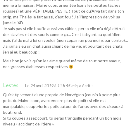
même à la maison. Maine coon, argentée (sans les petites tâches
rousses) et une VÉRITABLE PESTE ! Tout ce qu’Arya fait dans ton
strip, ma Thalès le fait aussi, c’est fou ! J’ai l’impression de voir sa
jumelle. XD
Je sais pas si elle bouffe aussi vos câbles, perso elle m’a déjà détruit
des claviers et des souris comme ça… C’est fatigant au quotidien
mais j’ai du mal à lui en vouloir (mon copain un peu moins par contre)…
J’ai jamais eu un chat aussi chiant de ma vie, et pourtant des chats
j’en ai eu beaucoup !
Mais bon je vois qu’on les aime quand même de tout notre amour,
nos grosses diablesses respectives
Lestes
Le
24 avril 2019
à
11 h 45 min
, a écrit :
Quick tip venant d’une proprio de Norvégien (cousin à peine plus
petit du Maine coon, avec encore plus de poil) : si elle est
manipulable, coupe-lui les poils autour de l’anus avec des ciseaux à
bout rond.
Si tu coupes assez court, tu seras tranquille pendant un bon mois
niveau « accident de litière ».