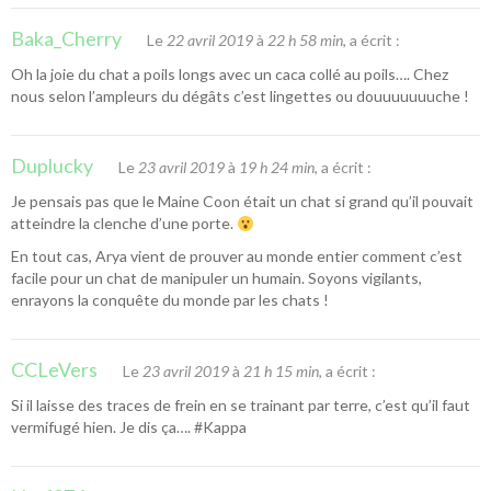
Baka_Cherry
Le
22 avril 2019
à
22 h 58 min
, a écrit :
Oh la joie du chat a poils longs avec un caca collé au poils…. Chez
nous selon l’ampleurs du dégâts c’est lingettes ou douuuuuuuche !
Duplucky
Le
23 avril 2019
à
19 h 24 min
, a écrit :
Je pensais pas que le Maine Coon était un chat si grand qu’il pouvait
atteindre la clenche d’une porte.
En tout cas, Arya vient de prouver au monde entier comment c’est
facile pour un chat de manipuler un humain. Soyons vigilants,
enrayons la conquête du monde par les chats !
CCLeVers
Le
23 avril 2019
à
21 h 15 min
, a écrit :
Si il laisse des traces de frein en se trainant par terre, c’est qu’il faut
vermifugé hien. Je dis ça…. #Kappa