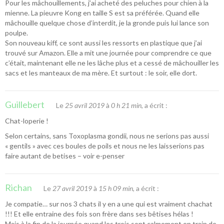
Pour les mâchouillements, j’ai acheté des peluches pour chien à la
mienne. La pieuvre Kong en taille S est sa préférée. Quand elle
mâchouille quelque chose d’interdit, je la gronde puis lui lance son
poulpe.
Son nouveau kiff, ce sont aussi les ressorts en plastique que j’ai
trouvé sur Amazon. Elle a mit une journée pour comprendre ce que
c’était, maintenant elle ne les lâche plus et a cessé de mâchouiller les
sacs et les manteaux de ma mère. Et surtout : le soir, elle dort.
Guillebert
Le
25 avril 2019
à
0 h 21 min
, a écrit :
Chat-loperie !
Selon certains, sans Toxoplasma gondii, nous ne serions pas aussi
« gentils » avec ces boules de poils et nous ne les laisserions pas
faire autant de betises – voir e-penser
Richan
Le
27 avril 2019
à
15 h 09 min
, a écrit :
Je compatie… sur nos 3 chats il y en a une qui est vraiment chachat
!!! Et elle entraine des fois son frère dans ses bêtises hélas !
Mais à la fin de la journée quand les trois sont calmement en train de