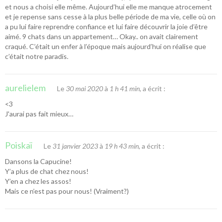
et nous a choisi elle même. Aujourd’hui elle me manque atrocement
et je repense sans cesse à la plus belle période de ma vie, celle où on
a pu lui faire reprendre confiance et lui faire découvrir la joie d’être
aimé. 9 chats dans un appartement… Okay.. on avait clairement
craqué. C’était un enfer à l’époque mais aujourd’hui on réalise que
c’était notre paradis.
aurelielem
Le
30 mai 2020
à
1 h 41 min
, a écrit :
<3
J'aurai pas fait mieux…
Poiskaï
Le
31 janvier 2023
à
19 h 43 min
, a écrit :
Dansons la Capucine!
Y’a plus de chat chez nous!
Y’en a chez les assos!
Mais ce n’est pas pour nous! (Vraiment?)