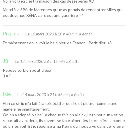
Voilà voilà ici c est la maison des cas désespérés XD
Merci à la SPA de Marennes qui m as permis de rencontrer Miles qui
est devenue XÉNA car c est une guerrière ^^
Pixpins
Le
10 mars 2020
à
10 h 40 min
, a écrit :
Et maintenant on le voit le halo bleu de Feanor… Petit dieu <3
Jū
Le
12 mars 2020
à
6 h 15 min
, a écrit :
Repose toi bien petit dieux
T¤T
Isie
Le
14 mars 2020
à
21 h 56 min
, a écrit :
Han ce strip m’a fait à la fois éclater de rire et pleurer comme une
madeleine simultanément.
On en a adopté 6 ainsi , à chaque fois on allait « juste pour un » et on
repartait avec deux, ils savent se faire aimer dès la première seconde
où on les voit. Et je repense à ma Kerry, qui nous a vu dans ce refuge