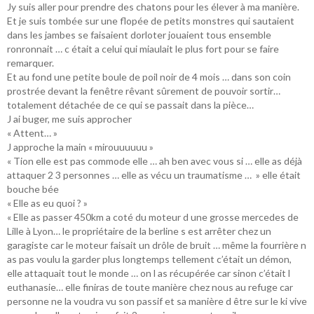
Jy suis aller pour prendre des chatons pour les élever à ma manière.
Et je suis tombée sur une flopée de petits monstres qui sautaient
dans les jambes se faisaient dorloter jouaient tous ensemble
ronronnait … c était a celui qui miaulait le plus fort pour se faire
remarquer.
Et au fond une petite boule de poil noir de 4 mois … dans son coin
prostrée devant la fenêtre rêvant sûrement de pouvoir sortir…
totalement détachée de ce qui se passait dans la pièce…
J ai buger, me suis approcher
« Attent… »
J approche la main « mirouuuuuu »
« Tion elle est pas commode elle … ah ben avec vous si … elle as déjà
attaquer 2 3 personnes … elle as vécu un traumatisme … » elle était
bouche bée
« Elle as eu quoi ? »
« Elle as passer 450km a coté du moteur d une grosse mercedes de
Lille à Lyon… le propriétaire de la berline s est arrêter chez un
garagiste car le moteur faisait un drôle de bruit … même la fourrière n
as pas voulu la garder plus longtemps tellement c’était un démon,
elle attaquait tout le monde … on l as récupérée car sinon c’était l
euthanasie… elle finiras de toute manière chez nous au refuge car
personne ne la voudra vu son passif et sa manière d être sur le ki vive