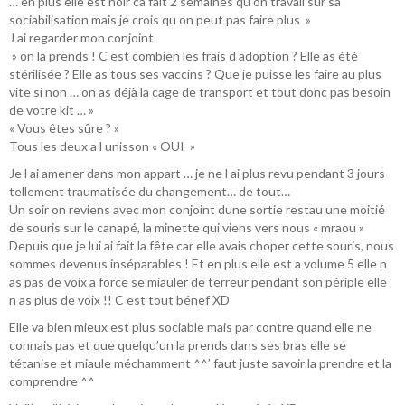
… en plus elle est noir ca fait 2 semaines qu on travail sur sa
sociabilisation mais je crois qu on peut pas faire plus »
J ai regarder mon conjoint
» on la prends ! C est combien les frais d adoption ? Elle as été
stérilisée ? Elle as tous ses vaccins ? Que je puisse les faire au plus
vite si non … on as déjà la cage de transport et tout donc pas besoin
de votre kit … »
« Vous êtes sûre ? »
Tous les deux a l unisson « OUI »
Je l ai amener dans mon appart … je ne l ai plus revu pendant 3 jours
tellement traumatisée du changement… de tout…
Un soir on reviens avec mon conjoint dune sortie restau une moitié
de souris sur le canapé, la minette qui viens vers nous « mraou »
Depuis que je lui ai fait la fête car elle avais choper cette souris, nous
sommes devenus inséparables ! Et en plus elle est a volume 5 elle n
as pas de voix a force se miauler de terreur pendant son périple elle
n as plus de voix !! C est tout bénef XD
Elle va bien mieux est plus sociable mais par contre quand elle ne
connais pas et que quelqu’un la prends dans ses bras elle se
tétanise et miaule méchamment ^^’ faut juste savoir la prendre et la
comprendre ^^