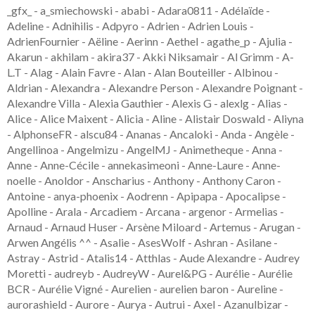
_gfx_ - a_smiechowski - ababi - Adara0811 - Adélaïde - Adeline - Adnihilis - Adpyro - Adrien - Adrien Louis - AdrienFournier - Aëline - Aerinn - Aethel - agathe_p - Ajulia - Akarun - akhilam - akira37 - Akki Niksamair - Al Grimm - A-L.T - Alag - Alain Favre - Alan - Alan Bouteiller - Albinou - Aldrian - Alexandra - Alexandre Person - Alexandre Poignant - Alexandre Villa - Alexia Gauthier - Alexis G - alexlg - Alias - Alice - Alice Maixent - Alicia - Aline - Alistair Doswald - Aliyna - AlphonseFR - alscu84 - Ananas - Ancaloki - Anda - Angèle - Angellinoa - Angelmizu - AngelMJ - Animetheque - Anna - Anne - Anne-Cécile - annekasimeoni - Anne-Laure - Anne-noelle - Anoldor - Anscharius - Anthony - Anthony Caron - Antoine - anya-phoenix - Aodrenn - Apipapa - Apocalipse - Apolline - Arala - Arcadiem - Arcana - argenor - Armelias - Arnaud - Arnaud Huser - Arsène Miloard - Artemus - Arugan - Arwen Angélis ^^ - Asalie - AsesWolf - Ashran - Asilane - Astray - Astrid - Atalis14 - Atthlas - Aude Alexandre - Audrey Moretti - audreyb - AudreyW - Aurel&PG - Aurélie - Aurélie BCR - Aurélie Vigné - Aurelien - aurelien baron - Aureline - aurorashield - Aurore - Aurya - Autrui - Axel - Azanulbizar - Azeliaa - Azshune - Azurean - Bainai - Baka-Cherry - Baktor - Barbara Skoko - Baron Houles - BastetAmidala - Bastien Denhez - Bastien Deville - Beldom - ben - Ben Al - Benjamin Augustin - Benjamin Cerdan - Benjamin Dehalu - Benjamin Termoz - Benji - Benjy - Ben-Jyh - benzaie - Bernard&Dedd - bidoche - bitatchou - Blackdrako - Blackphenix - Blah - BlazingHanauta - Bloo - Bloodie Mary - bluenovae - Bluepsophage - Bob_kayak - Bobibar - BouBouClette13 - BPurified - Breizhtiger - Brescaz - Brice - Brice-Meyer LEVY - Broudaf - brunet.steph - BUELL - Bynouz - byrion - Cagliary - Cainhive - Caitrine - Caktus93 - Calamitintin - Camille B - canelle - Cannibanouk - Carine - Caroline63 - cassis_vero - Cathy - Cécile - Cécile B et Mathieu L - Cécile64 - Cédric CEROU - Cédric42 - Cédrick - Celia - Celine - Céline - celine malartic - Céline2570 - Celtika - Cendre - César - Cha Hildegerg - Chane - CharlN - Charlotte Lavenu - Chaton09 - chefdedieu - Chemlaw - cheshire_cat - chetie - Chito-chan - chkle - ChloeMo_O - Choco - Chocolatine - Christian - Christophe - chtinis - Cileo Phoenix - Ciloo - Cilou13 - Ciol - Claiman - Claire - ClaireCa - Clapide - clark - claryhorse - claudex - Claudia Pistritto - Clement - Cleophis - Close - clovis_tacaille - Clovis34 - Clumsy Ape - coldu76 - Comics Ladybird - CoraMéli - Corax - Corentin Limoge - Corynorhinus - Crimi - Cristal-Asher - Croque - Crossfit girl - Culti - Cupucaku - CuteLittleWhale - Cybione - Cylia666 - Cyril - Dame Meluze - Damien - Damien De Gend - dams - DarckCrystale - Dark-Aii - Darphix - daucrate - David Czerwonogora - David Dattee - David Simone - Debora - Degvan - Deholia - Delphine Bouh - Democryte - Dempaws - Deshan sama - Dhervillezr - DianaG - Didou - Dielos - Dimitri - DkFlo - Dnuht - DoodleRush - DoroP - Dorothée - dounkad - Douze - dragounet - Drayou - Druss - durthu - Dusk - duthils - dylou - Eaglesg - ecamil - edjaw - Edouard - e-Jim - El_fle - elayana - Elensarde - ElGothiko - Elgourdino - Elianor - Elif - Eline - Elise A. - Elise Richard - Elk' - Elnaie - Elodie - ElodieL. - Eloni - Elora D. - Elovaìnn - Elyanth - elzira - Emilie - Emilie Fauvel - Emilie PRAT - Emissa - Emmanuel Bouillon - Emmanuel Lapierre - Emmanuel Weber - Emrik31 - Emyleen - Encara - enerjaizer - Enora - Enrak - Eowlande - Eric BRESSET - ErikatsEyes - Ermeena - Erwig - Esaïkha - Estelle Simon - Esyola - Eternalwings - Etienne - etig - Éva - Eva Newa - evipok - Ewjoachim - Fabien - Fabien cascade - Fabrice - Fackar - FanniH - Fanny M - Fantine - Fean ahiru - Feanor314 - Fédoua - Feeli - fenarinarsa - Fernazka - Ferora - Feunart - fiona - Fiora - Firliflo - flash - Flesia - Floralis - Florian - Florine - Flotherave - Flowerdoz - Fluffy Ookami - flyeram - Folkienn - Fougere - Fouinar - foxrir - Françoise - Fred - Frédéric - Frederik - Frédérique Bobée - FrEdO - freezoo - freki - Freko - Freya - Freytaw - Fugu - g107708667048774094729 - Gab - Gabigabo - Gaboo - Gabralk ?Gabralk? Choj - Gabrielle - Gael - Gael Coureau - Gaël56 - Gaelyc - Gaialys - Galadingue - GallyNet - galu - Garett Greaves - Gargadune - Garoke - Garrus31 - gdureuil - Geek Crafts - géry Wuilbaut - GeTRoguE - ghani - Ghislain - Giga77 - gillesroques - GillesSage - Gin.net - Gin-Sora - ginteloph - Gizmo - Glaviozki - Gleaubulle - Gnoutte - goldensuneur - Golder - GoluGolu - Gouflax - Goutak - GreatGaret - Greg Vandenbussche - gregory - Grégory - Greyfoe - grognard - Guigui_sama - Guillaume - -Guillaume.C- - Guitoon - Guyiome - gwen - Gwen et Boris - Hadrien - Hagalaz - Hal West - HanaPoulpe - Harley Qu33r - Harmfuls - Hasu - Hawklass - Hayatte - Haynee - Heaven - Hedwige - Hélo - Helyan - Hemera - Herilómë - Hertzeil - Hicks - Hiei - Hien - Hikaru_Motenai - Hlussë - Hugo Chauvin - Hugues - Hyssley - Iceven - Idoruchan - idsquare - Iezael - Iliana - illysma - ilmir - Ilona - Imdweil - Imperaquiche - Inizi - Irishelfe - Isiriak - isithran - Isölia - Ivan le pierrot - IvèneMcKelly - izole - Jack Bauer - Jade_Yamyko - Jane - JAUD - jcrouge - Jean Noel - Jean-Do - Jean-Marc Leroy - Jeanne - Jean-Yves - Jenny16 - Jennysioux - jentokki - Jeremie - Jérémie Loth-Guillon - Jeremy - Jérémy - Jérémy Lomelino - Jessica - Jessy93 - Jinmaul - Jinora - Joël - Joël Brunet - Johan YAGER - Johanna - JonathanMM - Jouandomy - Juki-san - Julia L - Julie - Julie Mazeau - Julie Paoli - Julien Augereau (Ma c'hi) - Julien Hemmerlé - Jumbef - JuneDpz - Junelle - Jun-Ichi Takeda - Justine - Justine Nony - Jutendoji - Jylomaki - K3nel - Kachi - Kaëlle - Kagura - Kahetra - Kahomaru - Kailyce - Kaiser Panda - KamiSeiTo - Karelle - Karine - Kasumi - Kat' - KathandKitKat - Katt_Aloys - Kayji - Kaytho - Kebree - Kecak - Kedos - Kedrann - Keitaro - Kerlgrey - Kerrinael - Kerwyn Raczaron - kesten - Keu-Vin - Kevin - Kévin - kévin feuillois - Keyradin - Khilas - Ki - Kilikamars - KimiroCuistot - Kimixoo - kindaweiird - Kingnc - Kira-Chama - Kirosane - KisameNet - Kiss Lil - Kitsune - KittyHellsing - Klère - Kmy - koala koala - Koneko - Koropockles - Krolya Lala - Kumiko-99 - Kuro Deyuka - KuroTheDark - Kwaam - kwet44 - Kyakune - Kylhiandre - Kylina - Kyp-chan - Kyrobero - Kyrorlane - Kyrrian - Kyvarit - L3oli0 - Labige - Laekh - Laeti - Laetitia - Lafantasy42 - Lagane G. - LaKarote - Lala - lalrobin - Lanicia - Larian - lattelis - Laura - Laure - Laure Girard - Laurel - Laurence - Laurent - Laurier The Fox - Léa - Léa Fligeante - Léanie - Leawyn - Lenah - Lenassa DS - Léo Adam - Léo Kun - Leo_XIII - LéoBullu - Leodry - lerat74 - Leslie - lestertanks88 - Lex11 - Leyciaan - Lezardox - l-hay-ling - Lidwina - Lifaeln - Lifestream - Likia - Likyliki - Lil_Bird - Lilizu - liluuuy - Lily - LilywithHoney - Linae / Fanny - Lisa - Lise Provost - Lison BP - Litany - Livredor71 - Lockayron - Locutus - Loïc - Loïc Finat - loji88 - Lomeriel - Lomyna - Loquicom - Lord Edualc - Lord_Poulpy - Lou - Louan - Louise - lroux - Luca - Lucas - Lucas B - Luchsii - Lucie - Lucie Gobard - Lucien Guimier - Lucrèce - Lucrx - Lucy - Ludovic ASSERE - Ludo-Z - Ludwig - Lui Elle - Lukka - Lula Courio - Lulgius - Lulu - LunarisMagus - Lupus - Luxy - Lyka - Lynari - Lysemna - M RA - Maëlys Perry (Anima) - Maerow - Maeva - Maëva - Magali - MagaliB - MagaZub - Maha-Lee - Maitsuya - Maka - Makiba - Maku - Malezol - Malika - Malkav2024 - Malow - Malvina - Mamabobobzh - Mandou - Manon - Manwe - Marcy - Margot - Marianna - Marie - Marie et Nico - Marie-Aude - Marieh - Marie-Madeleine - Marine - MarineLarouge - Marinou - Marion - Marion Astoux - Marjolaine - MarlouCk - MarquiseArtémise - Marsup - Marteaufou - Martin - Martin Nyffenegger - Mary06 - Marylène - Master Game - Matau - Mathieu Busolin - Matthieu - Matthieu Bué - Maud Villaume - Mauvaisours - MaxBear - Maxime Elbaz - Maxouinf - Maxxie - May Le LuxRay - McKeewa - mcuvellier1 - Méga Bonus - Meian - Mekehari - Mélanie - Mélapin - Meliope Ikalia - Mell - Merlin d'Agrid - Merost - Merryl - Michaël - Michaël Oversteyns - michel sage - Mickael - midhrin - mihne - MiItchu - MimiM - Mina - MinEevee - Min-Hee - minigarou35 - Miryam - MissKerez - missnanoushkaable - MisterFox - mitsu - mitsu-chan - Mitsuika - Mizyg - MlleBigmelk - Mokhan - Morgane - Mornifle - Mororine - Moth - Moubai - mrndmbr - MrSkeithdeath37 - Mù - Muekirei - Muzikals - MyCHMN - Myrae Wibko - Myriagones - Myriam - Mystery's Angel - Nabihime - Namida44 - Nanuq - Nao - Naruto - Nath Smith - Nathalie - Natrouge7 - Nea - Neadhora - Neiwenry - Nek - Nek'ko Nya - Neko - Nelly - Nemesris - Nemseater - neolutin - Neorarus - Neradoc - Netfrost - Neuzalia - Newbo.O - Nezumibook - Nicojin - Nicolas - Nicolas Briche - Nicolas Claudon - Nicolas Henry - Nicolas Lecourtois - Nicroz - Nigereths - Nightmaster - Nigotte - NihalMC05 - Nimue - Nitro - Noemie - Noémie - Noémie Hubau - Noldos - Nolwenn - Nono le Mog - noucho - Noune - Nydol - NyuuNyuuChan - Nyzeur Neant - Océane - Octavia Philarmonica - odelcourt - OERON - okario - Oktarine - OliverTrets - Olivier - Olrick140 - Oneill P - Ophé - Ophelopede - Ormanos - oroshi - Ortias - Oxalie - P12 - P2 - Padbock - Padmoumou - Pakou - Pan - Pandordark - Papou - Parachuteman - Para-Zite .Monster - Pascal Gailloud - Patoch - Pauline - Pauline Dromby - Pauline Ferrier - pct2369 - PDH_fr - Pebble Family - Penther - Percolator - Percylegallois - Philippine - Pierre - Pierre "314" Munier - Pierre ?Balhok? Maillot - Pierre Pouzol - Pierrick Portier - Pifou4 - Pikalaa - Pilloune152 - pingu1 - Pismigerez - Pitouli - pitounet - plum's - PoisonFoxy - polgaraa - Polugritiya - Polycarpe - POM - Porkepik - PouetPouet - Prisc14 - Prorider74 - Psychos - Psychos0568 - Puddin' - Purple - Puzzleland - Quentin BERNABE - Quentin Debicki - Quentin M - quentin mallet - Quentin Zimmermann - QuiPhenix - Racthor - Raeveriel - Rafael Munoz - Raganaziel - Raionic - RaisaHime - raiton - Rajathuk - Ranclan