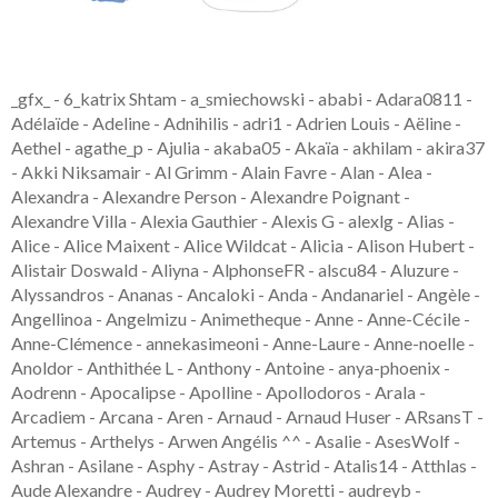
_gfx_ - 6_katrix Shtam - a_smiechowski - ababi - Adara0811 - Adélaïde - Adeline - Adnihilis - adri1 - Adrien Louis - Aëline - Aethel - agathe_p - Ajulia - akaba05 - Akaïa - akhilam - akira37 - Akki Niksamair - Al Grimm - Alain Favre - Alan - Alea - Alexandra - Alexandre Person - Alexandre Poignant - Alexandre Villa - Alexia Gauthier - Alexis G - alexlg - Alias - Alice - Alice Maixent - Alice Wildcat - Alicia - Alison Hubert - Alistair Doswald - Aliyna - AlphonseFR - alscu84 - Aluzure - Alyssandros - Ananas - Ancaloki - Anda - Andanariel - Angèle - Angellinoa - Angelmizu - Animetheque - Anne - Anne-Cécile - Anne-Clémence - annekasimeoni - Anne-Laure - Anne-noelle - Anoldor - Anthithée L - Anthony - Antoine - anya-phoenix - Aodrenn - Apocalipse - Apolline - Apollodoros - Arala - Arcadiem - Arcana - Aren - Arnaud - Arnaud Huser - ARsansT - Artemus - Arthelys - Arwen Angélis ^^ - Asalie - AsesWolf - Ashran - Asilane - Asphy - Astray - Astrid - Atalis14 - Atthlas - Aude Alexandre - Audrey - Audrey Moretti - audreyb - Aurel&PG - Aurélie - Aurélie Vigné - Aurelien - Aurore - Ayumi-baka-neko - Azanulbizar - Azeliaa - Azshune - Azurean - Bab's - Bainai - Baka-Cherry - Baktor - BastetAmidala - Belvedus - ben - Ben Al - Benjamin Augustin - Benjamin Cerdan - Benjamin Dehalu - Benjamin Diot - Benjamin Termoz - Benji - Benjy - Ben-Jyh - benzaie - Berzhinoff - bitatchou - Blackdrako - Blah - BlazingHanauta - Bloodie Mary - bluenovae - Bluepsophage - bob - BouBouClette13 - BPurified - Breizhtiger - Brescaz - Brice B (Thojira) - Broudaf - broullet - brunet.steph - BUELL - Bynouz - byrion - Cainhive - Caitrine - Caktus93 - Calamitintin - Caliendra - Camille B - canelle - cannelle - Capsicuum - Carine - Caroline63 - cassis_vero - Cathy - Cécile - Cécile64 - Cédric42 - Cédrick - Celia - Celia Grosj' - Celine - Céline Mairet - celine malartic - Céline2570 - Celtika - Cendre - César - Cha Hildegerg - Chane - CharlN - Charlotte Lavenu - Chaton09 - chefdedieu - Chemlaw - ChloeMo_O - Choco - Chocolatine - Christel - Christian - Chtiadrien - chtinis - Cileo Phoenix - Ciloo - Cilou13 - Ciol - citoune - ClaireCa - Clapide - clark - claudex - Claudia Pistritto - clavicule - Clement - ClemKle - Cleophis - coeurdefoudre - coldu76 - Colin - Comics Ladybird - CoraMéli - Corax - Cristal-Asher - Croque - Culti - Cupucaku - cybermoi10101 - Cybione - Cylia666 - Cyril - Dalleux - Damien Casseron - Damien De Gend - DarckCrystale - Darphix - David Czerwonogora - David Dattee - David Simone - Debora - Degvan - Deholia - Delphine Bouh - Democryte - Dempaws - Deneis - Didine - Didou - Djack D Donovan - DkFlo - DoodleRush - DoroP - Dorothée - Douze - dragounet - Dreamy - Drey - Druss - DS - durthu - Dusk - duthils - dylou - E. Dumons - ecamil - edjaw - Edouard - e-Jim - El_fle - elayana - Eléonore Künstner - ElGothiko - Elgourdino - Elianor - Elif - Eline - Elise A. - Elise Richard - Elk' - Eloanna - Elodie - ElodieL. - Eloni - Elora D. - Elsa - Elyanth - Emilie Fauvel - Emilie PRAT - Emmanuel Bouillon - Emmanuel Lapierre - Emmanuel Weber - Emrik31 - Encara - enerjaizer - Enora - Enrak - EPC - Eric BRESSET - ErikatsEyes - Ermeena - Erwig - Esaïkha - Estelle Simon - Esyola - Eternalwings - Etienne - Evariste - Ewjoachim - Fabien - Fabrice - Fabrice Allain - Fackar - Failyriece - Fanny M - Fantine - Faustine - Fean ahiru - Feanor314 - Fédoua - fenarinarsa - Fernazka - Ferora - Fiathen - fiona - Firehenze - Firliflo - firnarion - flash - Flesia - Florine - Flotherave - Flowerdoz - Flowrale - Floyd Piccinin - Fluffy Ookami - flyeram - Folkienn - Fou Dubulbe - Fougere - Fouinar - Françoise - Fred - Frédéric - freezoo - freki - Freya - Freytaw - Frimousse - g107708667048774094729 - Gaboo - Gabralk ?Gabralk? Choj - gabriel gass - Gael - Gaël56 - Gaelle Comte - Gaeyah Staim - Gaialys - Galadingue - GallyNet - Garett Greaves - Garoke - gdureuil - Geek Crafts - Geri Idzi - géry Wuilbaut - GeTRoguE - ghani - Ghislain - Giga77 - Gin.net - ginteloph - girard mathieu - Gizmo - Gleaubulle - Gloppy - Gnoutte - Golder - Gouflax - Goutak - gouttegd - GreatGaret - gregory - Grégory - gregstar67 - grifeek - grognard - GroumpH - Gugli - Guillaume - Guitoon - gwen - Gwen et Boris - Gwendalen - gwenmcjaff - Gwenpaine - Hadrien - Hal West - Hammering - HanaPoulpe - Harmfuls - Hasu - Hawklass - Hayatte - Haynee - Heaven - Hedwige - Hélène - Hélo - Herilómë - Hertzeil - Heymie - Hicks - Hiei - Hien - Hikaru_Motenai - Hlussë - Hugo Chauvin - Hugues - Iceven - Idoruchan - Iezael - Iliana - illysma - Ilona - Imdweil - Imperaquiche - Inizi - inouekun luneRouge - Irishelfe - Isa et Co - Isiriak - isithran - Ivan le pierrot - IvèneMcKelly - izole - Jack Bauer - Jade_Yamyko - Jane - JAUD - jch - jcrouge - Jean Noel - Jean-Marc Leroy - Jeanne - Jean-Yves - Jenny16 - Jennysioux - jentokki - Jérémie Loth-Guillon - Jeremy - Jérémy - Jérémy Lomelino - Jessica - Jessy93 - jflesch - Jinora - Joël - Johan - Jouandomy - Ju shalichou - Judicaël - Juki-san - Julia - Julie - Julie Desbrus - Julie Mazeau - Julie Paoli - Julien Augereau (Ma c'hi) - Julien Baheux - Julien Duroure - Julien Faure - Julien Hemmerlé - Jumbef - Jun-Ichi Takeda - Jutendoji - K3nel - Kachi - Kahetra - Kahomaru - Kailyce - kakureta - KamiSeiTo - Karine - Kasumi - Kat' - Kath - KaynEKH - Kebree - Kecak - Kedos - Kedrann - Keichi - Keitaro - kenygia - Kerlgrey - Kerrinael - Kerwyn Raczaron - Keum-Ja - Kevin - Kévin - kevin pacini - Keyradin - Khilas - Ki - Kimixoo - Kingnc - Kira-Chama - KisameNet - Kiss Lil - Kitsune - Kmy - koala koala - Kornmuse - Koropockles - Kuro Deyuka - KuroTheDark - Kwaam - kwet44 - Kylina - Kyrobero - Kyrorlane - Kyrrian - Kyvarit - L3oli0 - Laekh - Laeti - Laetitia - Lafantasy42 - LaKarote - Lala - Larian - lattelis - Laura Chessa - Laure - Laure Girard - Laurent - Laurie - Laurier The Fox - Lazouave - Léa - Léanie - Leawyn - leiatortoise - Lenah - Lenassa DS - Léo Adam - Leo_XIII - Leodry - lerat74 - lestertanks88 - Leyciaan - Lezardox - Lidwina - Lifaeln - Lifestream - Likia - Lilizu - liluuuy - Lily - LilywithHoney - Lina - Linae / Fanny - Litany - Lo - Lockayron - Locutus - Loïc - Loïc Finat - lolo - Loquicom - LordRaccoon - Lou - Louan - Louise - Louvie - lroux - Luca - Lucas - Lucas B - lucdewacter - Luchsii - Lucie - Lucie Gobard - Lucrèce - Lucy - Ludovic ASSERE - Ludwig - Lui Elle - Lukka - Lula Courio - Lulgius - Lulu - Luxy - Lydie - Lyka - Lysemna - M RA - Maëlys Perry (Anima) - Maerow - Maeva - Maëva - Magali - MagaliB - MagaZub - Maha-Lee - Maitsuya - Maka - Maku - malebolgia - Malkav2024 - Malow - Mamabobobzh - Mandou - Manirian - Manon - Manwe - Maraneibi - Marcy - Marianna - Marianne - Marie - Marie et Nico - Marie-Aude - Marieh - Marine - MarineLarouge - Marinou - marion - Marion Astoux - Marjolaine - Marlena - MarlouCk - Marsup - Marteaufou - Martin - Martin Nyffenegger - Martin P - Mary06 - Marylène - Matau - Mathieu Busolin - Matthieu - Matthieu Bué - Maud Villaume - MaxBear - Maxxie - May - May Le LuxRay - McKeewa - Méga Bonus - Mel - Mélanie - Mélapin - Meliope Ikalia - Merlin d'Agrid - Merryl - Michaël - michel sage - Mickael - Mickaël Gil - midhrin - Miette - Miguel - mihne - Mikyvel - mimilinme - MimiM - Mina - minatsue - Min-Hee - Mini Souris - Minium - Mirabelle Aurea - Miryam - missnanoushkaable - MisterFox - mitsu - Mitsuika - Mizyg - Mokhan - Moreau - Morgane - Mornifle - Mororine - Moth - MoTion - mrndmbr - MrOutside - mrsinham - MrSkeithdeath37 - Mù - Muekirei - Muzikals - MyCHMN - Myrae Wibko - Myriam - Nabihime - Naemis - naevadeshan - Naïra - Namida44 - Nanuq - Nao - Nathalie - Nathalie M. Kha - Natrouge7 - NeA - Nek - Nek'ko Nya - Neko - Nelly - Nemesris - Nemseater - neolutin - Neorarus - Neradoc - Netfrost - Neuzalia - Newbo.O - Nezumibook - Niafrond - Nicolas - Nicolas Briche - Nicolas Claudon - Nicolas GUIZOUARN - Nicolas Lecourtois - Nightmaster - Niightmare - Nimue - Ninon - Nitro - Noémie - Noldos - Nonore - noucho - Noune - NyuuNyuuChan - Nyzeur - Océane - Océane Fosse - OERON - Ofie7 - okario - okh - OliverTrets - Olivier - Olrick140 - Oneill P - Ophé - ophélie HONORÉ (Tsun) - Ophelopede - Oumpah-Pah - P12 - Paco_777 - Padbock - Padmoumou - Pakou - Pandordark - Papagali - Papou - Papy Al - Para-Zite .Monster - Pascal Gailloud - PatateDouce - Patoch - Patti-Sue - Pauline Dromby - pct2369 - Pebble Family - Penther - Percolator - Percylegallois - Phenil606 - Pierre - Pierre ?Balhok? Maillot - Pierre Pouzol - Pierrick Portier - Pifou4 - Pikalaa - pingu1 - PinkSnail - Pismigerez - Pitouli - pitounet - Pixocode - plum's - Pococurante - PoisonFoxy - polgaraa - Polugritiya - Polycarpe - Popo - Porkepik - PouetPouet - Prorider74 - Pseudoless - Psychos - Psychos0568 - Puddin' - Quentin Zimmermann - Quentin.M - QuiPhenix - Racthor - Radji - Raeveriel - Raganaziel - Rahim - Rajathuk - Ranclanclank - RaphLula - Ravsan - Rayoyo - Redfish - Redndh - RedSam - Reivlys - Rémy - Renkineko - reploid - Rieur11 - Rishima - Rockwood - Roland - Romain Ligardes - Romain Martzolf - RomainBVT - Romalon - Romarik - Rosalie - Roselyne - Roxa - Rozenbrez - Rusk - Ryoko - Ryudjinn - Ryuzaki Tegamaru - Sabrina - sacquet - saha - Saku - Samantha - Sami Touil - Samy Fouilleux - Sandman - Sandra - Sandrine - Sarah_Fortune - sarge753 - Sariel71 - Sarkresh - Sayena - Sbgodin - Schrodinger - Seb - SEB813 - Sébastien - Sébastien & Elodie - sebnl - secosse - Segawa - SelmaTLBC - Sémio - Seth - SF - Shaantya - Shagi - Shargin - Sharlote - shasurita - shaton - sheep_42 - Sherea Fox - ShiroAkuma - Shizashi - Shyning - siamure - Sian - Simbathek - Simon Fiorucci - Siria Black - Sissi Imperator - Skalde - Skuld - Skye Crystal - Slayer1980 - Solal - Somalucard - Sophie - soulmanto - spacerouquin - Spipu - squir-elle - sridou38 - Staryu4ever - Stéphane Codazzi - Stephane Lapie - Stephanie - Stéphanie Brunel - Stephe - stgrl - Styr - Su Juh - Suika - superthécaire - Surah - Suzanne - Svetlana - Sylvain - Sylvain F. - Sylvain Mochet - Sylvain Touret - Sylvestre Massalaz - Syntaxe - Synthesium - systi