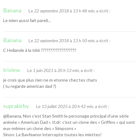
Banana
Le
22 septembre 2018
à
13 h 48 min
, a écrit :
Le mien aussi fait pareil…
Banana
Le
22 septembre 2018
à
13 h 50 min
, a écrit :
C Hollande à la télé ???????????????????
triview
Le
1 juin 2021
à
20 h 13 min
, a écrit :
je crois que plus rien ne m etonne chez tes chats
( tu regarde american dad ?)
suprakirby
Le
13 juillet 2025
à
20 h 42 min
, a écrit :
@Banana, Non c’est Stan Smith le personage principal d’une série
animée « American Dad ». tl;dr: c’est un clone des « Griffins » qui sont
eux-mêmes un clone des « Simpsons »
Sinon: Le Bavfeanor intercepte toutes les miettes!