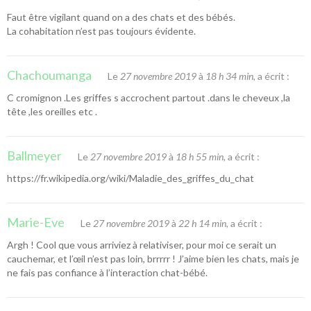
Faut être vigilant quand on a des chats et des bébés.
La cohabitation n’est pas toujours évidente.
Chachoumanga
Le
27 novembre 2019
à
18 h 34 min
, a écrit :
C cromignon .Les griffes s accrochent partout .dans le cheveux ,la
tête ,les oreilles etc .
Ballmeyer
Le
27 novembre 2019
à
18 h 55 min
, a écrit :
https://fr.wikipedia.org/wiki/Maladie_des_griffes_du_chat
Marie-Eve
Le
27 novembre 2019
à
22 h 14 min
, a écrit :
Argh ! Cool que vous arriviez à relativiser, pour moi ce serait un
cauchemar, et l’œil n’est pas loin, brrrrr ! J’aime bien les chats, mais je
ne fais pas confiance à l’interaction chat-bébé.