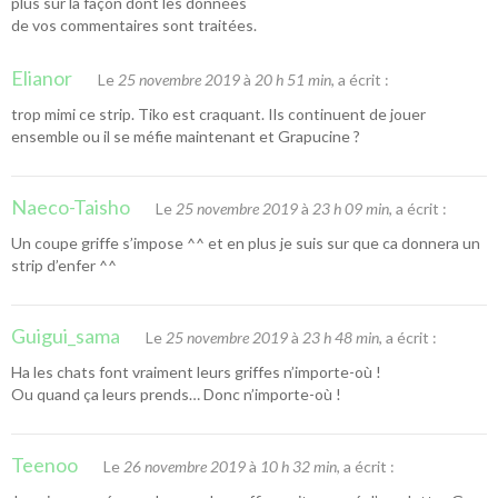
plus sur la façon dont les données
de vos commentaires sont traitées
.
Elianor
Le
25 novembre 2019
à
20 h 51 min
, a écrit :
trop mimi ce strip. Tiko est craquant. Ils continuent de jouer
ensemble ou il se méfie maintenant et Grapucine ?
Naeco-Taisho
Le
25 novembre 2019
à
23 h 09 min
, a écrit :
Un coupe griffe s’impose ^^ et en plus je suis sur que ca donnera un
strip d’enfer ^^
Guigui_sama
Le
25 novembre 2019
à
23 h 48 min
, a écrit :
Ha les chats font vraiment leurs griffes n’importe-où !
Ou quand ça leurs prends… Donc n’importe-où !
Teenoo
Le
26 novembre 2019
à
10 h 32 min
, a écrit :