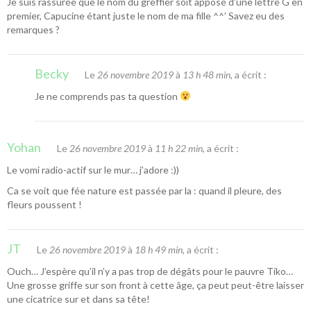
Je suis rassurée que le nom du greffier soit apposé d’une lettre G en
premier, Capucine étant juste le nom de ma fille ^^’ Savez eu des
remarques ?
Becky
Le
26 novembre 2019
à
13 h 48 min
, a écrit :
Je ne comprends pas ta question
Yohan
Le
26 novembre 2019
à
11 h 22 min
, a écrit :
Le vomi radio-actif sur le mur… j’adore :))
Ca se voit que fée nature est passée par la : quand il pleure, des
fleurs poussent !
JT
Le
26 novembre 2019
à
18 h 49 min
, a écrit :
Ouch… J’espère qu’il n’y a pas trop de dégâts pour le pauvre Tiko…
Une grosse griffe sur son front à cette âge, ça peut peut-être laisser
une cicatrice sur et dans sa tête!