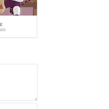
ig
2005