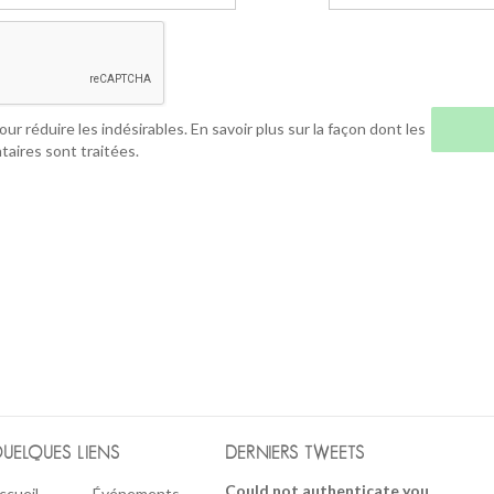
our réduire les indésirables.
En savoir plus sur la façon dont les
aires sont traitées
.
UELQUES LIENS
DERNIERS TWEETS
Could not authenticate you.
ccueil
Événements