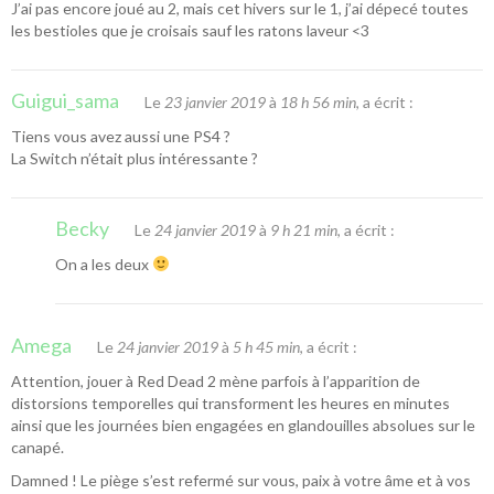
J’ai pas encore joué au 2, mais cet hivers sur le 1, j’ai dépecé toutes
les bestioles que je croisais sauf les ratons laveur <3
Guigui_sama
Le
23 janvier 2019
à
18 h 56 min
, a écrit :
Tiens vous avez aussi une PS4 ?
La Switch n’était plus intéressante ?
Becky
Le
24 janvier 2019
à
9 h 21 min
, a écrit :
On a les deux
Amega
Le
24 janvier 2019
à
5 h 45 min
, a écrit :
Attention, jouer à Red Dead 2 mène parfois à l’apparition de
distorsions temporelles qui transforment les heures en minutes
ainsi que les journées bien engagées en glandouilles absolues sur le
canapé.
Damned ! Le piège s’est refermé sur vous, paix à votre âme et à vos