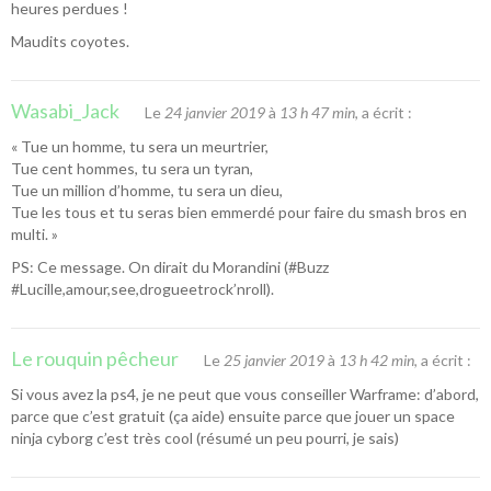
heures perdues !
Maudits coyotes.
Wasabi_Jack
Le
24 janvier 2019
à
13 h 47 min
, a écrit :
« Tue un homme, tu sera un meurtrier,
Tue cent hommes, tu sera un tyran,
Tue un million d’homme, tu sera un dieu,
Tue les tous et tu seras bien emmerdé pour faire du smash bros en
multi. »
PS: Ce message. On dirait du Morandini (#Buzz
#Lucille,amour,see,drogueetrock’nroll).
Le rouquin pêcheur
Le
25 janvier 2019
à
13 h 42 min
, a écrit :
Si vous avez la ps4, je ne peut que vous conseiller Warframe: d’abord,
parce que c’est gratuit (ça aide) ensuite parce que jouer un space
ninja cyborg c’est très cool (résumé un peu pourri, je sais)