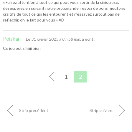
« Faisez attention à tout ce qui peut vous sortir de la sinistrose,
désesperez en suivant notre propagande, restez de bons moutons
craitifs de tout ce qui les entourent et n’essayez surtout pas de
réfléchir, on le fait pour vous » XD
Poiskaï
Le
31 janvier 2023
à
8 h 58 min
, a écrit :
Ce jeu est siiiiiiii bien
1
2
Strip précédent
Strip suivant