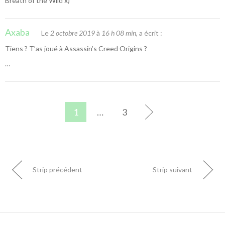
Breath of the Wild x)
Axaba
Le
2 octobre 2019
à
16 h 08 min
, a écrit :
Tiens ? T’as joué à Assassin’s Creed Origins ?
…
1
…
3
Strip précédent
Strip suivant