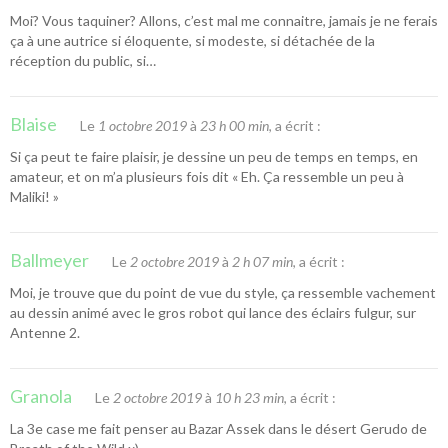
Moi? Vous taquiner? Allons, c’est mal me connaitre, jamais je ne ferais
ça à une autrice si éloquente, si modeste, si détachée de la
réception du public, si…
Blaise
Le
1 octobre 2019
à
23 h 00 min
, a écrit :
Si ça peut te faire plaisir, je dessine un peu de temps en temps, en
amateur, et on m’a plusieurs fois dit « Eh. Ça ressemble un peu à
Maliki! »
Ballmeyer
Le
2 octobre 2019
à
2 h 07 min
, a écrit :
Moi, je trouve que du point de vue du style, ça ressemble vachement
au dessin animé avec le gros robot qui lance des éclairs fulgur, sur
Antenne 2.
Granola
Le
2 octobre 2019
à
10 h 23 min
, a écrit :
La 3e case me fait penser au Bazar Assek dans le désert Gerudo de