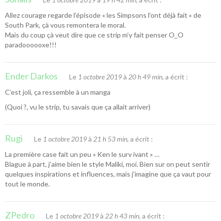
Allez courage regarde l’épisode « les Simpsons l’ont déjà fait » de
South Park, çà vous remontera le moral.
Mais du coup çà veut dire que ce strip m’y fait penser O_O
paradoooooxe!!!
Ender Darkos
Le
1 octobre 2019
à
20 h 49 min
, a écrit :
C’est joli, ça ressemble à un manga
(Quoi ?, vu le strip, tu savais que ça allait arriver)
Rugi
Le
1 octobre 2019
à
21 h 53 min
, a écrit :
La première case fait un peu « Ken le surv ivant » …
Blague à part, j’aime bien le style Maliki, moi. Bien sur on peut sentir
quelques inspirations et influences, mais j’imagine que ça vaut pour
tout le monde.
ZPedro
Le
1 octobre 2019
à
22 h 43 min
, a écrit :