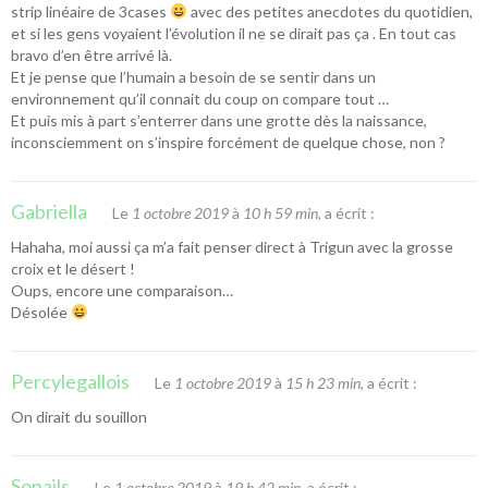
strip linéaire de 3cases
avec des petites anecdotes du quotidien,
et si les gens voyaient l’évolution il ne se dirait pas ça . En tout cas
bravo d’en être arrivé là.
Et je pense que l’humain a besoin de se sentir dans un
environnement qu’il connait du coup on compare tout …
Et puis mis à part s’enterrer dans une grotte dès la naissance,
inconsciemment on s’inspire forcément de quelque chose, non ?
Gabriella
Le
1 octobre 2019
à
10 h 59 min
, a écrit :
Hahaha, moi aussi ça m’a fait penser direct à Trigun avec la grosse
croix et le désert !
Oups, encore une comparaison…
Désolée
Percylegallois
Le
1 octobre 2019
à
15 h 23 min
, a écrit :
On dirait du souillon
Sonails
Le
1 octobre 2019
à
19 h 42 min
, a écrit :