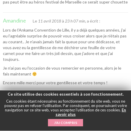
pas peut être au héros festival de Marseille ce serait super chouette
Amandine
Le
11 avril 2018
à
23 h 07 min
, a écrit :
Lors de l’Ankama Convention de Lille, il y a déjà quelques années, j’ai
eu l’agréable surprise de pouvoir vous croiser alors que je n’étais pas
au courant.. Je n’avais jamais fait la queue pour une dédicasse, et
vous avez eu la gentillesse de me déchirer une feuille de votre
carnet pour me faire un très joli dessin, que j’adore et que j’ai
toujours.
Je n’ai pas eu l’occasion de vous remercier en personne, alors je le
fais maintenant
Encore mille merci pour votre gentillesse et votre temps !
Au passage ,je suis repartie avec mon coussin double face, que
Ce site utilise des cookies essentiels à son fonctionnement.
j’adore !
Ces cookies étant nécessaires au fonctionnement du site web, vous ne
pouvez pas en refuser l'utilisation. Par conséquent, en poursuivant votre
navigation sur ce site web, vous acceptez l'utilisation de ces cookies.
En
savoir plus
Yuumi
Le
14 novembre 2019
à
20 h 34 min
, a écrit :
J'AI COMPRIS
Coucou, Moi c’est Yuumi (pseudo), j’ai juste une question imporante.