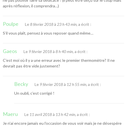
ne pas pouvoir faire sa dédicace ! (il peut être déçu sur le coup mais
après réflexion, il comprendra…)
Poulpe
Le
8 février 2018
à
23 h 43 min
, a écrit :
S’il vous plaît, pensez à vous reposer quand même…
Gaeos
Le
9 février 2018
à
8 h 40 min
, a écrit :
C’est moi où il y a une erreur avec le premier thermomètre? Il ne
devrait pas être vide justement?
Becky
Le
9 février 2018
à
12 h 55 min
, a écrit :
Un oubli, c’est corrigé !
Maeru
Le
11 avril 2018
à
13 h 42 min
, a écrit :
Je n’ai encore jamais eu l’occasion de vous voir mais je ne désespére