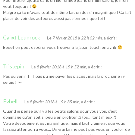
Pour m’être rajouté dans un file fermée (dans un mini salon), je m’en
veut toujours !
Malgré ça tu m’avais tout de même fait un dessin magnifique ! Ca fait
plaisir de voir des auteures aussi passionnées que toi !
Calixt Leunrock
Le
7 février 2018
à
22 h 02 min
, a écrit :
Eeeet on peut espérer vous trouver à la japan touch en avril?
Tristepin
Le
8 février 2018
à
15 h 52 min
, a écrit :
Pas pu venir T_T pas pu me payer les places , mais la prochaine j’y
serais ! ><
Evhell
Le
8 février 2018
à
19 h 35 min
, a écrit :
Quand je pense qu’il y a les petits salons pour vous voir, c’est
dommage qu’on soit si peu à en profiter :3 (ou… tant mieux ?)
Votre dévouement est magnifique, mais il faut vraiment que vous
fassiez attention à vous… Un vrai fan ne peut pas vous en vouloir de