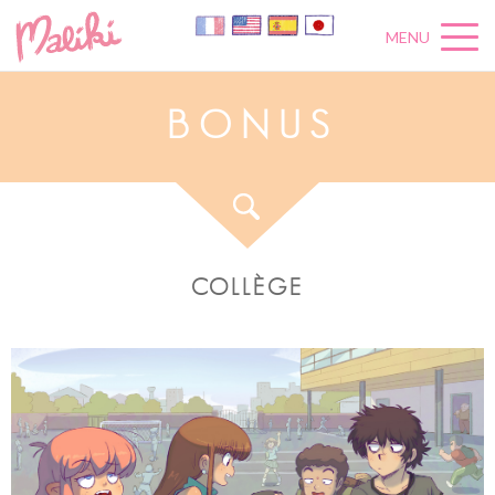
MENU
B
O
N
U
S
COLLÈGE