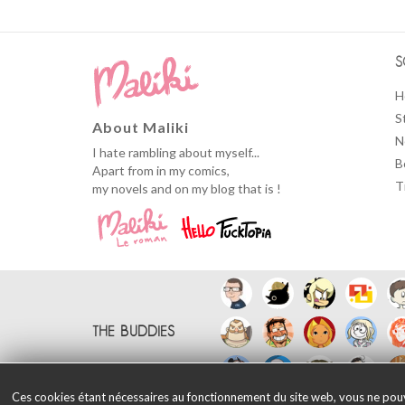
S
H
S
About Maliki
N
I hate rambling about myself...
B
Apart from in my comics,
T
my novels and on my blog that is !
THE BUDDIES
Ces cookies étant nécessaires au fonctionnement du site web, vous ne pouvez