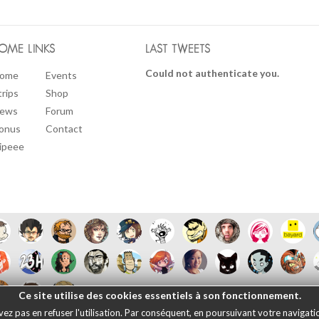
OME LINKS
LAST TWEETS
Could not authenticate you.
ome
Events
trips
Shop
ews
Forum
onus
Contact
ipeee
Ce site utilise des cookies essentiels à son fonctionnement.
 pas en refuser l'utilisation. Par conséquent, en poursuivant votre navigation