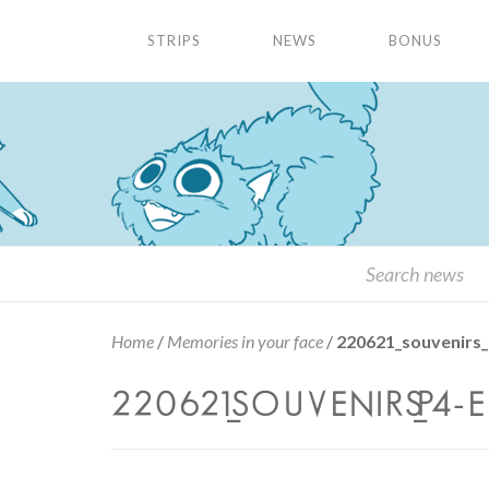
STRIPS
NEWS
BONUS
Home
/
Memories in your face
/
220621_souvenirs
220621_SOUVENIRS_P4-