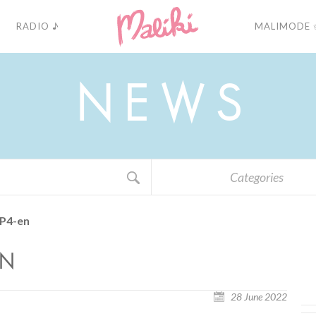
RADIO ♪
MALIMODE 
N
E
W
S
Categories
_P4-en
EN
28 June 2022