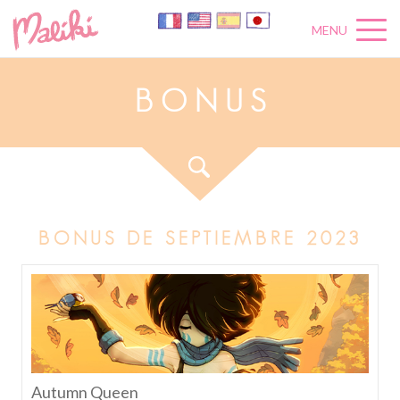
MENU
B
O
N
U
S
BONUS DE SEPTIEMBRE 2023
Autumn Queen