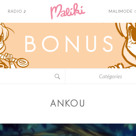
RADIO ♪
MALIMODE 
B
O
N
U
S
Catégories
ANKOU