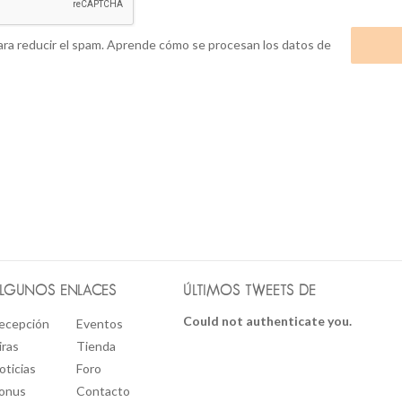
ara reducir el spam.
Aprende cómo se procesan los datos de
LGUNOS ENLACES
ÚLTIMOS TWEETS DE
Could not authenticate you.
ecepción
Eventos
iras
Tienda
oticias
Foro
onus
Contacto