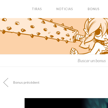
TIRAS
NOTICIAS
BONUS
Bonus
précédent