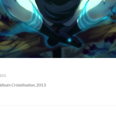
2015
l álbum
Cristallisation
, 2013