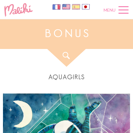
MENU
B
O
N
U
S
AQUAGIRLS