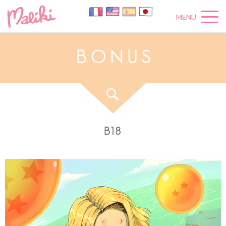
MENU
B
O
N
U
S
B18