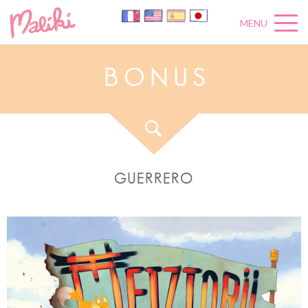
MENU
B
O
N
U
S
GUERRERO