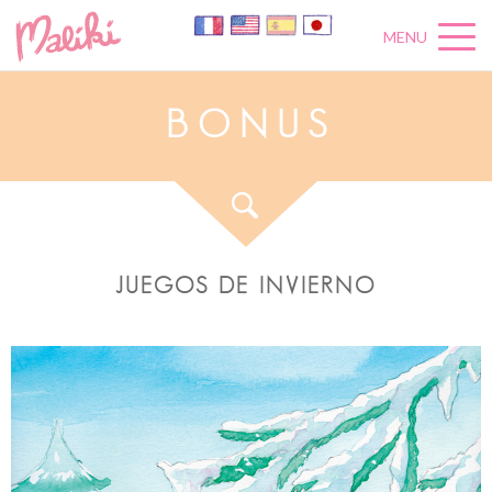
MENU
B
O
N
U
S
JUEGOS DE INVIERNO