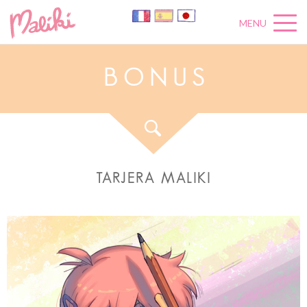
MENU
B
O
N
U
S
TARJERA MALIKI