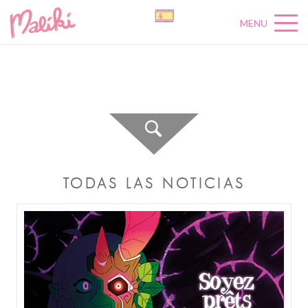
MENU
A
C
T
U
A
L
I
T
É
S
TODAS LAS NOTICIAS