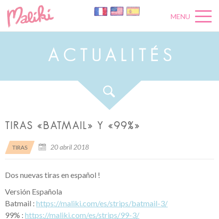
MENU
A
C
T
U
A
L
I
T
É
S
TIRAS «BATMAIL» Y «99%»
20 abril 2018
TIRAS
Dos nuevas tiras en español !
Versión Española
Batmail :
https://maliki.com/es/strips/batmail-3/
99% :
https://maliki.com/es/strips/99-3/