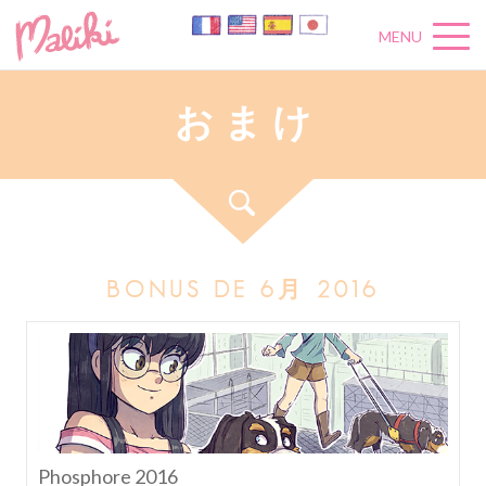
MENU
お
ま
け
BONUS DE 6月 2016
Phosphore 2016