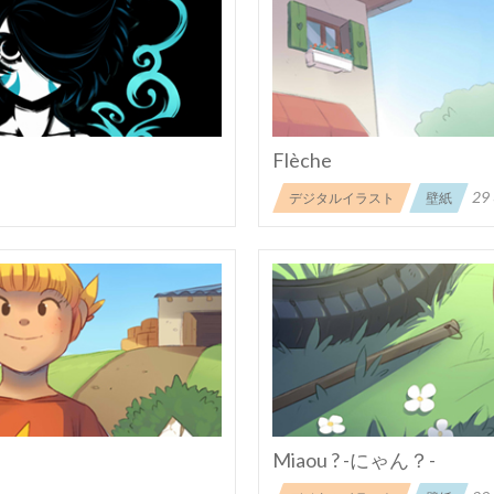
Flèche
29
デジタルイラスト
壁紙
Miaou ? -にゃん？-