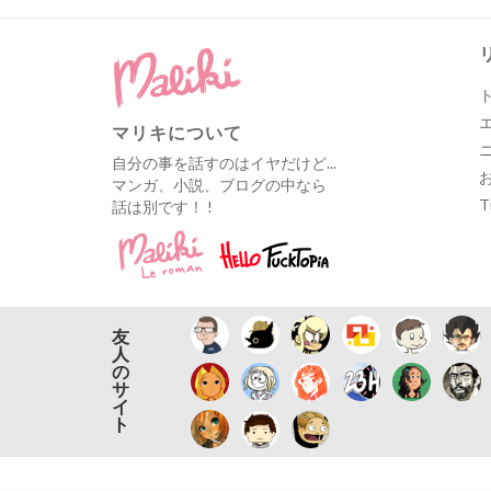
マリキについて
自分の事を話すのはイヤだけど...
マンガ、小説、ブログの中なら
T
話は別です！ !
友
人
の
サ
イ
ト